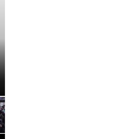
INTERNASIONAL
Jutaan Warga Iran Turun k
Kematian Ayatollah Ali K
e