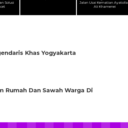
n Solusi
Jalan Usai Kematian Ayatoll
cet
Ali Khamenei
gendaris Khas Yogyakarta
am Rumah Dan Sawah Warga Di