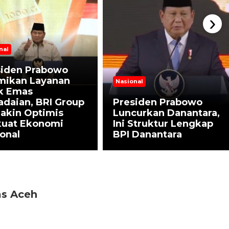
›
nal
siden Prabowo
mikan Layanan
Nasional
k Emas
daian, BRI Group
Presiden Prabowo
akin Optimis
Luncurkan Danantara,
kuat Ekonomi
Ini Struktur Lengkap
onal
BPI Danantara
as Aceh