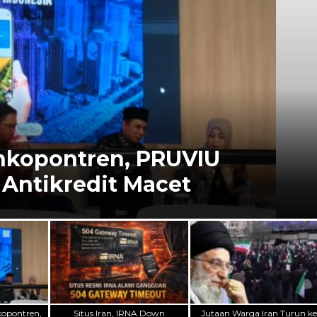
own
kopontren,
Situs Iran, IRNA Down
Jutaan Warga Iran Turun k