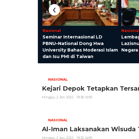
‹
Nasional
Nasiona
Seminar Internasional LD
Lembag
onesia Didapuk
PBNU–National Dong Hwa
Lazisnu
uta Kesehatan
University Bahas Moderasi Islam
Negara
dan Isu PMI di Taiwan
NASIONAL
Kejari Depok Tetapkan Ters
Minggu, 2 Jan 2022 - 19:36 WIB
NASIONAL
Al-Iman Laksanakan Wisuda 
Minggu, 2 Jan 2022 - 19:32 WIB