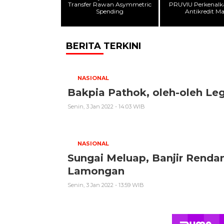
Transfer Rawan Asymmetric
PRUVIU Perkenalka
Spending
Antikredit Ma
BERITA TERKINI
NASIONAL
Bakpia Pathok, oleh-oleh Le
Senin, 3 Jan 2022 - 14:03 WIB
NASIONAL
Sungai Meluap, Banjir Rend
Lamongan
Senin, 3 Jan 2022 - 13:59 WIB