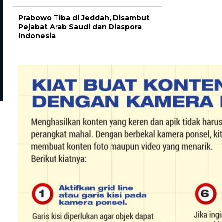
Prabowo Tiba di Jeddah, Disambut
Pejabat Arab Saudi dan Diaspora
Indonesia
Nasional
Nasional
Masyarakat dan Pemerin
Ini Profil Lengkap Ning In’am di
Bersinergi Cegah Stunti
Podcast Denny Sumargo yang
Demi Indonesia Emas 20
Viral Terkait Suaminya