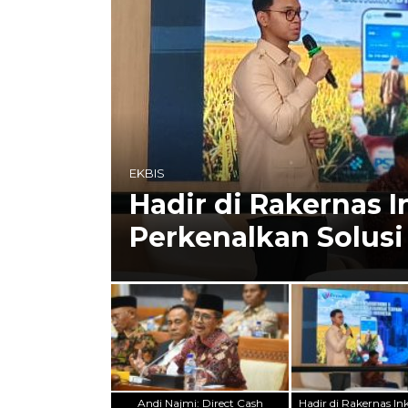
INTERNASIONAL
Situs Iran, IRNA D
Andi Najmi: Direct Cash
Hadir di Rakernas In