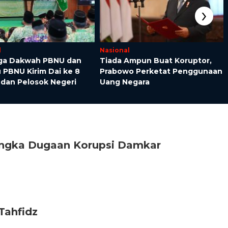
›
l
Nasional
a Dakwah PBNU dan
Tiada Ampun Buat Koruptor,
 PBNU Kirim Dai ke 8
Prabowo Perketat Penggunaan
 dan Pelosok Negeri
Uang Negara
angka Dugaan Korupsi Damkar
Tahfidz