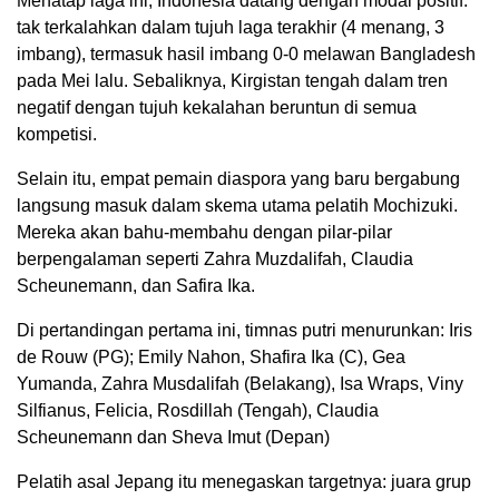
Menatap laga ini, Indonesia datang dengan modal positif:
tak terkalahkan dalam tujuh laga terakhir (4 menang, 3
imbang), termasuk hasil imbang 0-0 melawan Bangladesh
pada Mei lalu. Sebaliknya, Kirgistan tengah dalam tren
negatif dengan tujuh kekalahan beruntun di semua
kompetisi.
Selain itu, empat pemain diaspora yang baru bergabung
langsung masuk dalam skema utama pelatih Mochizuki.
Mereka akan bahu-membahu dengan pilar-pilar
berpengalaman seperti Zahra Muzdalifah, Claudia
Scheunemann, dan Safira Ika.
Di pertandingan pertama ini, timnas putri menurunkan: Iris
de Rouw (PG); Emily Nahon, Shafira Ika (C), Gea
Yumanda, Zahra Musdalifah (Belakang), Isa Wraps, Viny
Silfianus, Felicia, Rosdillah (Tengah), Claudia
Scheunemann dan Sheva Imut (Depan)
Pelatih asal Jepang itu menegaskan targetnya: juara grup