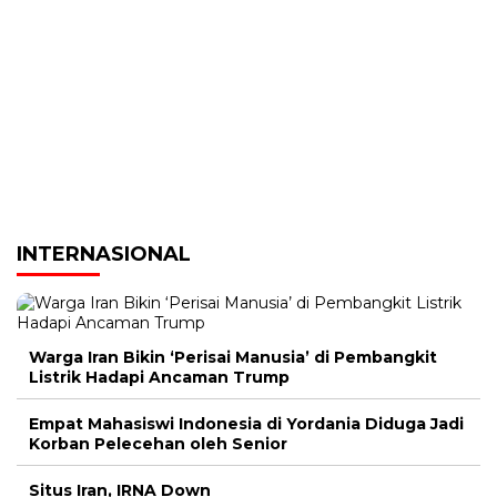
INTERNASIONAL
Warga Iran Bikin ‘Perisai Manusia’ di Pembangkit
Listrik Hadapi Ancaman Trump
Empat Mahasiswi Indonesia di Yordania Diduga Jadi
Korban Pelecehan oleh Senior
Situs Iran, IRNA Down
Ramadhan, Pengkhianatan, Rudal: Catatan
Hubungan Iran – Amerika
Jutaan Warga Iran Turun ke Jalan Usai Kematian
Ayatollah Ali Khamenei
Prabowo Sapa Anak-Anak Indonesia di Jeddah,
Titip Pesan: Belajar yang Baik