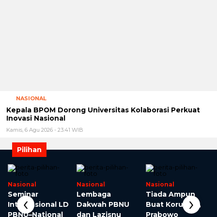
Kepala BPOM Dorong Universitas Kolaborasi Perkuat
Inovasi Nasional
Kamis, 6 Agu 2026 - 23:41 WIB
Pilihan
Nasional
Nasional
Nasional
Seminar
Lembaga
Tiada Ampun
‹
›
Internasional LD
Dakwah PBNU
Buat Koruptor,
PBNU–National
dan Lazisnu
Prabowo
Dong Hwa
PBNU Kirim Dai
Perketat
University Bahas
ke 8 Negara dan
Penggunaan
Moderasi Islam
Pelosok Negeri
Uang Negara
dan Isu PMI di
Taiwan
NASIONAL
KAHMI Luncurkan Logo HUT ke-60, Tegaskan
Komitmen untuk Kedaulatan Bangsa