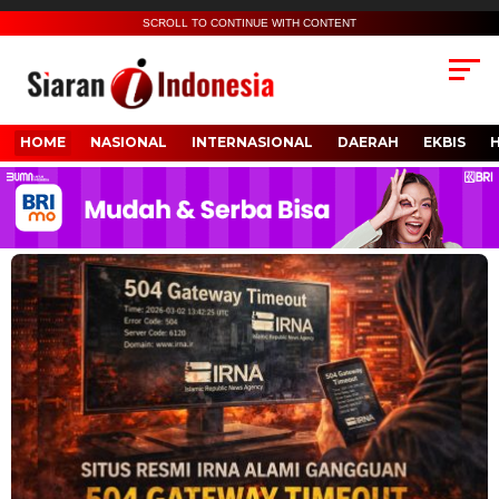
SCROLL TO CONTINUE WITH CONTENT
HOME
NASIONAL
INTERNASIONAL
DAERAH
EKBIS
Jutaan Warga Iran Turun ke Jalan Usai
Kematian Ayatollah Ali Khamenei
Minggu, 1 Mar 2026 - 23:11 WIB
BERITA TERKINI
DAERAH
Dari Sampah Menjadi Berkah, KKN Berdampak