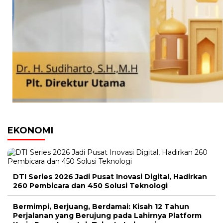
EKONOMI
DTI Series 2026 Jadi Pusat Inovasi Digital, Hadirkan
260 Pembicara dan 450 Solusi Teknologi
Bermimpi, Berjuang, Berdamai: Kisah 12 Tahun
Perjalanan yang Berujung pada Lahirnya Platform
Kerja Remote untuk Talenta Indonesia
Hadir di Rakernas Inkopontren, PRUVIU
Perkenalkan Solusi Antikredit Macet
UMKM Tertekan Harga Global, ABDSI Desak
Intervensi Cepat dan Terukur
Gen Z Jadi Motor Utama Pertumbuhan Investasi
Emas Digital di Indonesia