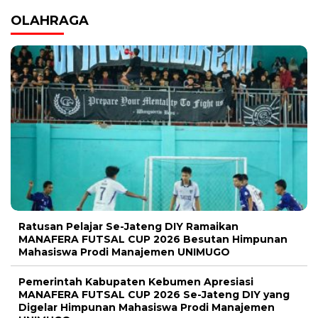
Ratusan Pelajar Se-Jateng DIY Ramaikan
MANAFERA FUTSAL CUP 2026 Besutan Himpunan
Mahasiswa Prodi Manajemen UNIMUGO
Pemerintah Kabupaten Kebumen Apresiasi
MANAFERA FUTSAL CUP 2026 Se-Jateng DIY yang
Digelar Himpunan Mahasiswa Prodi Manajemen
UNIMUGO
Manafera Tennis Cup 2026 Meledak! Ratusan
Peserta Lintas Kota Ramaikan Event Manajemen
Unimugo
Hadiah Jutaan Rupiah Menanti di Manafera Tennis
Tournament 2026 Kebumen
Dari Desa Kedawung ke ASEAN, Akmal Nashru
Kapten Garuda Muda U-16 Futsal, Pulang Disambut