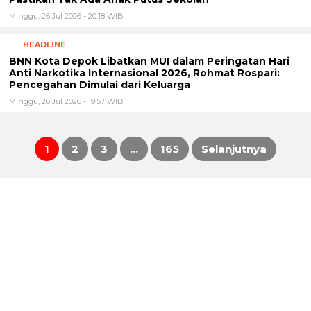
1
2
3
…
165
Selanjutnya
Paginasi
pos