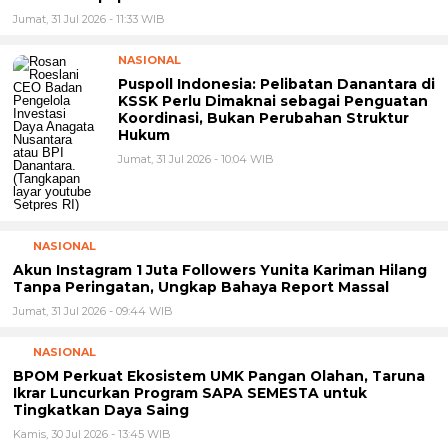
NASIONAL
Akun Instagram 1 Juta Followers Yunita Kariman Hilang
Tanpa Peringatan, Ungkap Bahaya Report Massal
Jumat, 31 Jul 2026 - 09:44 WIB
NASIONAL
BPOM Perkuat Ekosistem UMK Pangan Olahan, Taruna
Ikrar Luncurkan Program SAPA SEMESTA untuk
Tingkatkan Daya Saing
Kamis, 30 Jul 2026 - 13:45 WIB
HEADLINE
Urgensi Analisa Genetik dalam Pendidikan: Mengapa
Sekolah, Pesantren, dan Perguruan Tinggi Perlu
Menggunakan PRIMAGEN.id
Rabu, 29 Jul 2026 - 16:20 WIB
HEADLINE
Milad ke-10 Pesantren Leadership Daarut Tarqiyah
Primago, Pimpinan Pesantren Ingatkan Spirit Tebar
Manfaat Tanpa Batas