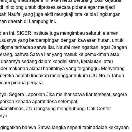
rujung maut seperti ini akan terus berulang. Dan kejadian
adi ini tolong untuk diproses secara pidana agar menjadi
bah Naufal yang juga aktif mengkaji tata kelola lingkungan
n daerah di Lampung ini.
dian ini, SIGER Institute juga mengimbau seluruh elemen
ususnya yang berdampingan dengan kawasan hutan, untuk
igma terhadap satwa liar. Naufal meningatkan, agar Jangan
serang, bahwa Satwa liar yang masuk ke pemukiman atau
 dasarnya sedang dalam kondisi stres, ketakutan, atau
ber makanan akibat habitatnya yang terganggu. Menyerang
mereka adalah tindakan melanggar hukum (UU No. 5 Tahun
ncam pidana penjara.
nya, Segera Laporkan Jika melihat satwa liar tersesat, segera
porkan kepada aparat desa setempat,
kamtibmas, atau langsung menghubungi Call Center
nya.
engingatkan bahwa Satwa langka seperti tapir adalah kekayaan