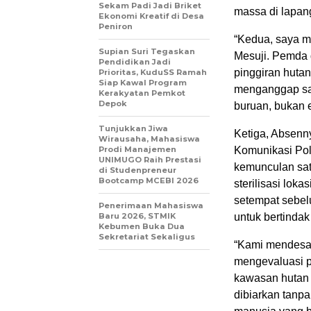
Sekam Padi Jadi Briket
massa di lapan
Ekonomi Kreatif di Desa
Peniron
“Kedua, saya 
Supian Suri Tegaskan
Mesuji. Pemda 
Pendidikan Jadi
pinggiran huta
Prioritas, KuduSS Ramah
Siap Kawal Program
menganggap sat
Kerakyatan Pemkot
Depok
buruan, bukan e
Tunjukkan Jiwa
Ketiga, Absen
Wirausaha, Mahasiswa
Prodi Manajemen
Komunikasi Poli
UNIMUGO Raih Prestasi
kemunculan satw
di Studenpreneur
Bootcamp MCEBI 2026
sterilisasi lok
setempat sebel
Penerimaan Mahasiswa
Baru 2026, STMIK
untuk bertindak
Kebumen Buka Dua
Sekretariat Sekaligus
“Kami mendesa
mengevaluasi p
kawasan hutan 
dibiarkan tanp