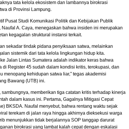
aknya tata kelola ekosistem dan lambannya birokrasi
wa di Provinsi Lampung.
tif Pusat Studi Komunikasi Politik dan Kebijakan Publik
e, Naufal A. Caya, menegaskan bahwa insiden ini merupakan
tan kegagalan struktural instansi terkait.
kan sekadar tindak pidana penyiksaan satwa, melainkan
lan sistemik dari tata kelola lingkungan hidup kita.
 ke Jalan Lintas Sumatera adalah indikator keras bahwa
a di Register 45 sudah dalam kondisi kritis, terokupasi, dan
pu menopang kehidupan satwa liar,” tegas akademisi
lang Bawang (UTB) ini.
, sambungnya, memberikan tiga catatan kritis terhadap kinerja
ntah dalam kasus ini. Pertama, Gagalnya Mitigasi Cepat
e) BKSDA. Naufal menyebut, bahwa rentang waktu sejak
viral terekam di jalan raya hingga akhirnya dieksekusi warga
ib menunjukkan tidak berjalannya SOP tanggap darurat
nan birokrasi yang lambat kalah cepat dengan eskalasi