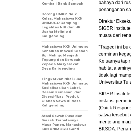
bahaya dari rus
Kembali Bank Sampah
penanganan sat
Dorong UMKM Naik
Kelas, Mahasiswa KKN
Direktur Ekseku
UNIMUGO Dampingi
Legalitas NIB dan HKI
SIGER Institut
Usaha Melinjo di
muara dari rente
Kaligending
Mahasiswa KKN Unimugo
“Tragedi ini bu
Kenalkan Inovasi Olahan
cerminan kegaga
Biji Melinjo Menjadi
Tepung dan Kerupuk
Keluarnya tapir
kepada Masyarakat
habitat alaminy
Desa Kaligending
tidak lagi mam
Tingkatkan Nilai Jual,
Universitas Tu
Mahasiswa KKN Unimago
Sosialisasikan Label,
Desain Kemasan, dan
SIGER Institute
Diversifikasi Produk
instansi pemeri
Olahan Sawo di desa
Kaligending
(Quick Respons
satwa tersebut 
Atasi Sawah Puso dan
Siasati Terbatasnya
menjelang magr
Masa Panen, Mahasiswa
BKSDA. Penanga
KKN UNIMOGO Ganti