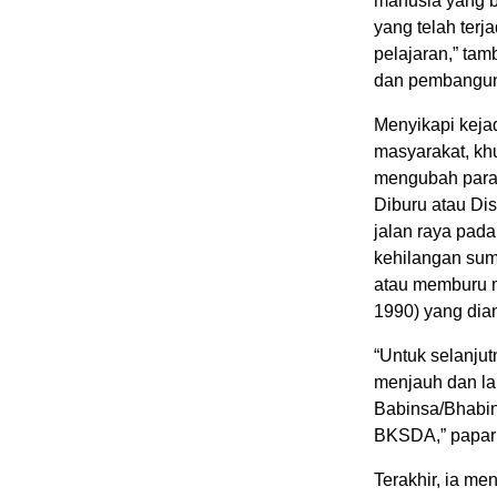
manusia yang be
yang telah terj
pelajaran,” tam
dan pembanguna
Menyikapi keja
masyarakat, kh
mengubah parad
Diburu atau Di
jalan raya pada
kehilangan sum
atau memburu 
1990) yang dia
“Untuk selanjut
menjauh dan la
Babinsa/Bhabin
BKSDA,” papar
Terakhir, ia m