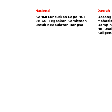
Nasional
Daerah
KAHMI Luncurkan Logo HUT
Dorong 
ke-60, Tegaskan Komitmen
Mahasi
untuk Kedaulatan Bangsa
Damping
HKI Usa
Kaligen