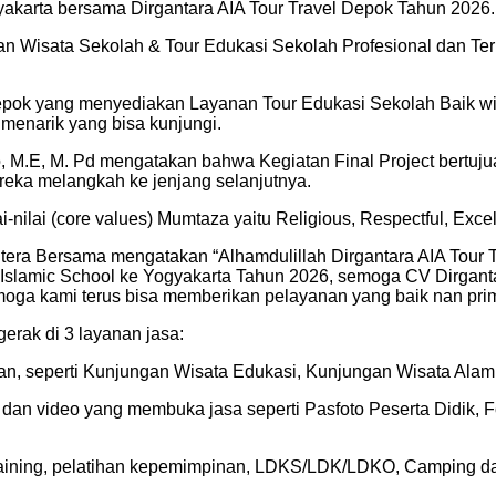
yakarta bersama Dirgantara AIA Tour Travel Depok Tahun 2026.
nan Wisata Sekolah & Tour Edukasi Sekolah Profesional dan T
epok yang menyediakan Layanan Tour Edukasi Sekolah Baik wisat
 menarik yang bisa kunjungi.
o, M.E, M. Pd mengatakan bahwa Kegiatan Final Project bertu
ka melangkah ke jenjang selanjutnya.
-nilai (core values) Mumtaza yaitu Religious, Respectful, Excel
ahtera Bersama mengatakan “Alhamdulillah Dirgantara AIA Tour 
 Islamic School ke Yogyakarta Tahun 2026, semoga CV Dirganta
moga kami terus bisa memberikan pelayanan yang baik nan pri
erak di 3 layanan jasa:
lanan, seperti Kunjungan Wisata Edukasi, Kunjungan Wisata Al
foto dan video yang membuka jasa seperti Pasfoto Peserta Didi
 Training, pelatihan kepemimpinan, LDKS/LDK/LDKO, Camping da