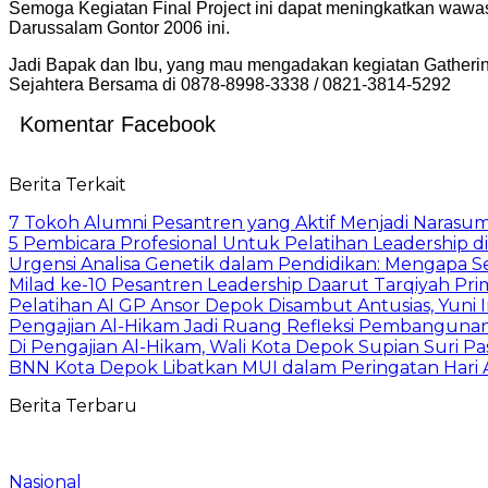
Semoga Kegiatan Final Project ini dapat meningkatkan wawa
Darussalam Gontor 2006 ini.
Jadi Bapak dan Ibu, yang mau mengadakan kegiatan Gathering
Sejahtera Bersama di 0878-8998-3338 / 0821-3814-5292
Komentar Facebook
Berita Terkait
7 Tokoh Alumni Pesantren yang Aktif Menjadi Narasum
5 Pembicara Profesional Untuk Pelatihan Leadership di
Urgensi Analisa Genetik dalam Pendidikan: Mengapa 
Milad ke-10 Pesantren Leadership Daarut Tarqiyah Pri
Pelatihan AI GP Ansor Depok Disambut Antusias, Yuni 
Pengajian Al-Hikam Jadi Ruang Refleksi Pembangunan,
Di Pengajian Al-Hikam, Wali Kota Depok Supian Suri P
BNN Kota Depok Libatkan MUI dalam Peringatan Hari An
Berita Terbaru
Nasional