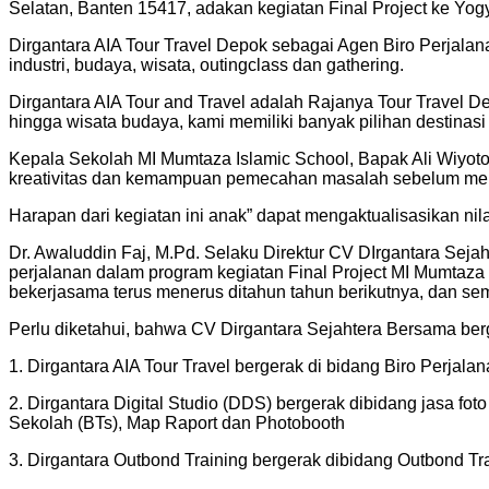
Selatan, Banten 15417, adakan kegiatan Final Project ke Yog
Dirgantara AIA Tour Travel Depok sebagai Agen Biro Perjala
industri, budaya, wisata, outingclass dan gathering.
Dirgantara AIA Tour and Travel adalah Rajanya Tour Travel D
hingga wisata budaya, kami memiliki banyak pilihan destinasi
Kepala Sekolah MI Mumtaza Islamic School, Bapak Ali Wiyot
kreativitas dan kemampuan pemecahan masalah sebelum mere
Harapan dari kegiatan ini anak” dapat mengaktualisasikan nilai
Dr. Awaluddin Faj, M.Pd. Selaku Direktur CV DIrgantara Sej
perjalanan dalam program kegiatan Final Project MI Mumtaza
bekerjasama terus menerus ditahun tahun berikutnya, dan se
Perlu diketahui, bahwa CV Dirgantara Sejahtera Bersama berg
1. Dirgantara AIA Tour Travel bergerak di bidang Biro Perja
2. ⁠Dirgantara Digital Studio (DDS) bergerak dibidang jasa 
Sekolah (BTs), Map Raport dan Photobooth
3. ⁠Dirgantara Outbond Training bergerak dibidang Outbond