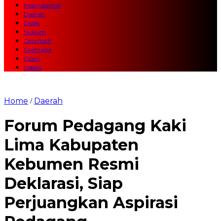
Internasional
Daerah
EkBis
Hukum
Otomotif
Olahraga
Opini
Indeks
Home
Daerah
/
Forum Pedagang Kaki
Lima Kabupaten
Kebumen Resmi
Deklarasi, Siap
Perjuangkan Aspirasi