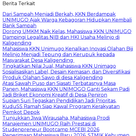
Berita Terkait
Dari Sampah Menjadi Berkah, KKN Berdampak
UNIMUGO Ajak Warga Kebagoran Hidupkan Kembali
Bank Sampah
Dorong UMKM Naik Kelas, Mahasiswa KKN UNIMUGO
Dampingi Legalitas NIB dan HKI Usaha Melinjo di
Kaligending
Mahasiswa KKN Unimugo Kenalkan Inovasi Olahan Biji
Melinjo Menjadi Tepung dan Kerupuk kepada
Masyarakat Desa Kaligending
Tingkatkan Nilai Jual, Mahasiswa KKN Unimago
Sosialisasikan Label, Desain Kemasan, dan Diversifikasi
Produk Olahan Sawo di desa Kaligending
Atasi Sawah Puso dan Siasati Terbatasnya Masa
Panen, Mahasiswa KKN UNIMOGO Ganti Sekam Padi
Jadi Briket Ekonomi Kreatif di Desa Peniron
Supian Suri Tegaskan Pendidikan Jadi Prioritas,
KuduSS Ramah Siap Kawal Program Kerakyatan
Pemkot Depok
Tunjukkan Jiwa Wirausaha, Mahasiswa Prodi
Manajemen UNIMUGO Raih Prestasi di
Studenpreneur Bootcamp MCEBI 2026
Penerimaan Mahasiswa Baru 2026, STMIK Kebumen