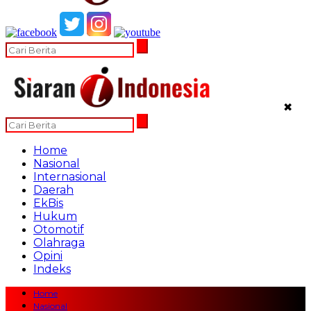
✖
Home
Nasional
Internasional
Daerah
EkBis
Hukum
Otomotif
Olahraga
Opini
Indeks
Home
Nasional