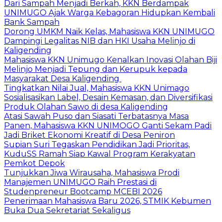
Dari Sampah Menjadi Berkah, KKN Berdampak
UNIMUGO Ajak Warga Kebagoran Hidupkan Kembali
Bank Sampah
Dorong UMKM Naik Kelas, Mahasiswa KKN UNIMUGO
Dampingi Legalitas NIB dan HKI Usaha Melinjo di
Kaligending
Mahasiswa KKN Unimugo Kenalkan Inovasi Olahan Biji
Melinjo Menjadi Tepung dan Kerupuk kepada
Masyarakat Desa Kaligending
Tingkatkan Nilai Jual, Mahasiswa KKN Unimago
Sosialisasikan Label, Desain Kemasan, dan Diversifikasi
Produk Olahan Sawo di desa Kaligending
Atasi Sawah Puso dan Siasati Terbatasnya Masa
Panen, Mahasiswa KKN UNIMOGO Ganti Sekam Padi
Jadi Briket Ekonomi Kreatif di Desa Peniron
Supian Suri Tegaskan Pendidikan Jadi Prioritas,
KuduSS Ramah Siap Kawal Program Kerakyatan
Pemkot Depok
Tunjukkan Jiwa Wirausaha, Mahasiswa Prodi
Manajemen UNIMUGO Raih Prestasi di
Studenpreneur Bootcamp MCEBI 2026
Penerimaan Mahasiswa Baru 2026, STMIK Kebumen
Buka Dua Sekretariat Sekaligus