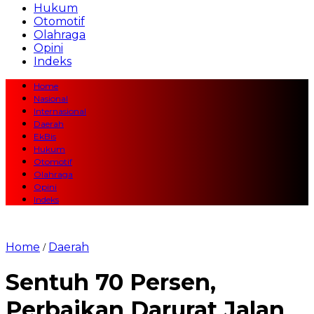
Hukum
Otomotif
Olahraga
Opini
Indeks
Home
Nasional
Internasional
Daerah
EkBis
Hukum
Otomotif
Olahraga
Opini
Indeks
Home
Daerah
/
Sentuh 70 Persen,
Perbaikan Darurat Jalan