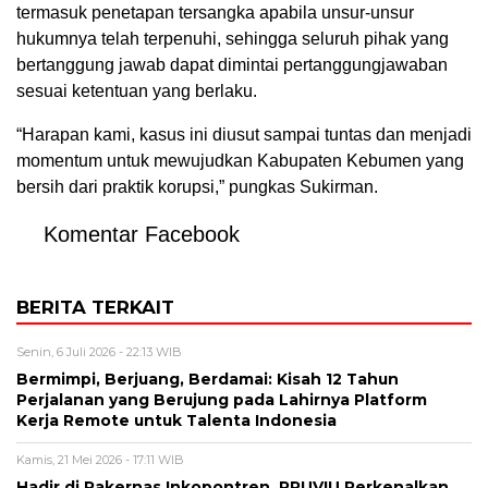
termasuk penetapan tersangka apabila unsur-unsur
hukumnya telah terpenuhi, sehingga seluruh pihak yang
bertanggung jawab dapat dimintai pertanggungjawaban
sesuai ketentuan yang berlaku.
“Harapan kami, kasus ini diusut sampai tuntas dan menjadi
momentum untuk mewujudkan Kabupaten Kebumen yang
bersih dari praktik korupsi,” pungkas Sukirman.
Komentar Facebook
BERITA TERKAIT
Senin, 6 Juli 2026 - 22:13 WIB
Bermimpi, Berjuang, Berdamai: Kisah 12 Tahun
Perjalanan yang Berujung pada Lahirnya Platform
Kerja Remote untuk Talenta Indonesia
Kamis, 21 Mei 2026 - 17:11 WIB
Hadir di Rakernas Inkopontren, PRUVIU Perkenalkan