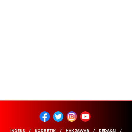
INDEKS
KODE ETIK
HAK JAWAB
REDAKSI