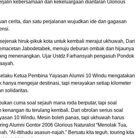
erjalin kebersamaan dan kekeluargaan diantaran Glorious
buan cerita, dan satu perjalanan wujudkan ide dan gagasan
ensi.
 sejenak hiruk-pikuk kota untuk kembali merajut ukhuwah, Dari
kemacetan Jabodetabek, menuju deburan ombak dan hijaunya
yang menenangkan. Ujar Ustdz Farhansyah pengasuh Pondok
naayah.
selaku Ketua Pembina Yayasan Alumni 10 Windu mengatakan
idak hanya mengejar destinasi, tapi merayakan setiap kilometer
 solidaritas.
i bukan cuma soal sejauh mana roda berputar, tapi soal
kenangan itu terulang kembali. Dari obrolan serius soal
asan 10 Windu. Mesin boleh panas, tapi ukhuwah harus
uring Alumni Gontor 2006 Glorious Naturalist “Menolak Tua,
. “Al-ittihadu asasun-najah.” Bersatu kita teguh, touring kita