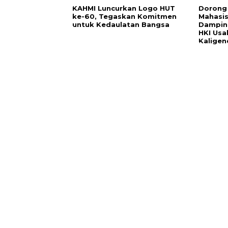
KAHMI Luncurkan Logo HUT
Dorong 
ke-60, Tegaskan Komitmen
Mahasi
untuk Kedaulatan Bangsa
Damping
HKI Usa
Kaligen