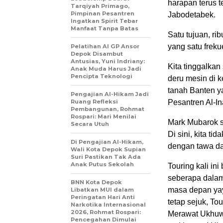
harapan terus t
Tarqiyah Primago,
Pimpinan Pesantren
Jabodetabek.
Ingatkan Spirit Tebar
Manfaat Tanpa Batas
Satu tujuan, ri
yang satu freku
Pelatihan AI GP Ansor
Depok Disambut
Antusias, Yuni Indriany:
Kita tinggalkan
Anak Muda Harus Jadi
Pencipta Teknologi
deru mesin di 
tanah Banten 
Pengajian Al-Hikam Jadi
Ruang Refleksi
Pesantren Al-I
Pembangunan, Rohmat
Rospari: Mari Menilai
Mark Mubarok 
Secara Utuh
Di sini, kita t
Di Pengajian Al-Hikam,
dengan tawa dan
Wali Kota Depok Supian
Suri Pastikan Tak Ada
Anak Putus Sekolah
Touring kali in
seberapa dalam 
BNN Kota Depok
masa depan yay
Libatkan MUI dalam
Peringatan Hari Anti
tetap sejuk, To
Narkotika Internasional
2026, Rohmat Rospari:
Merawat Ukhuwah
Pencegahan Dimulai