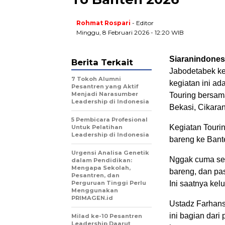
Rohmat Rospari
- Editor
Minggu, 8 Februari 2026 - 12:20 WIB
Siaranindones
Berita Terkait
Jabodetabek kem
7 Tokoh Alumni
kegiatan ini ad
Pesantren yang Aktif
Menjadi Narasumber
Touring bersam
Leadership di Indonesia
Bekasi, Cikara
5 Pembicara Profesional
Kegiatan Touri
Untuk Pelatihan
Leadership di Indonesia
bareng ke Bant
Urgensi Analisa Genetik
Nggak cuma sek
dalam Pendidikan:
Mengapa Sekolah,
bareng, dan pa
Pesantren, dan
Perguruan Tinggi Perlu
Ini saatnya kel
Menggunakan
PRIMAGEN.id
Ustadz Farhans
ini bagian dar
Milad ke-10 Pesantren
Leadership Daarut