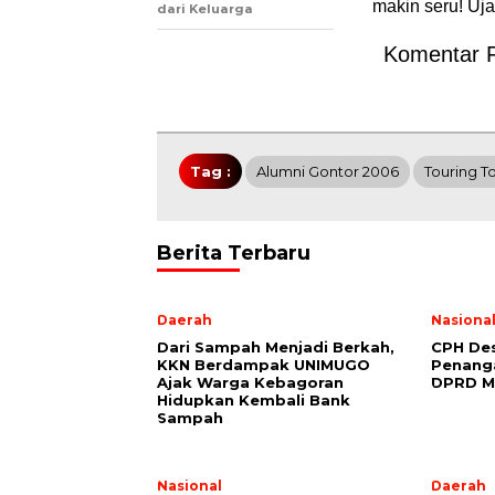
makin seru! Uj
dari Keluarga
Komentar 
Tag :
Alumni Gontor 2006
Touring T
Berita Terbaru
Daerah
Nasiona
Dari Sampah Menjadi Berkah,
CPH Des
KKN Berdampak UNIMUGO
Penang
Ajak Warga Kebagoran
DPRD M
Hidupkan Kembali Bank
Sampah
Nasional
Daerah