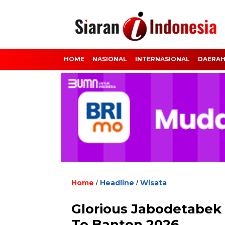
HOME
NASIONAL
INTERNASIONAL
DAERA
Home
Headline
Wisata
/
/
Glorious Jabodetabek 
To Banten 2026