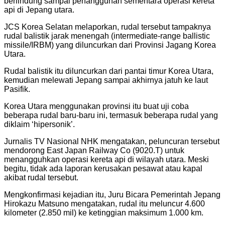
berlindung sampai penangguhan sementara operasi kereta
api di Jepang utara.
JCS Korea Selatan melaporkan, rudal tersebut tampaknya
rudal balistik jarak menengah (intermediate-range ballistic
missile/IRBM) yang diluncurkan dari Provinsi Jagang Korea
Utara.
Rudal balistik itu diluncurkan dari pantai timur Korea Utara,
kemudian melewati Jepang sampai akhirnya jatuh ke laut
Pasifik.
Korea Utara menggunakan provinsi itu buat uji coba
beberapa rudal baru-baru ini, termasuk beberapa rudal yang
diklaim ‘hipersonik’.
Jurnalis TV Nasional NHK mengatakan, peluncuran tersebut
mendorong East Japan Railway Co (9020.T) untuk
menangguhkan operasi kereta api di wilayah utara. Meski
begitu, tidak ada laporan kerusakan pesawat atau kapal
akibat rudal tersebut.
Mengkonfirmasi kejadian itu, Juru Bicara Pemerintah Jepang
Hirokazu Matsuno mengatakan, rudal itu meluncur 4.600
kilometer (2.850 mil) ke ketinggian maksimum 1.000 km.