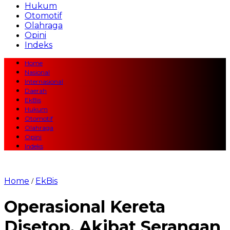
Hukum
Otomotif
Olahraga
Opini
Indeks
Home
Nasional
Internasional
Daerah
EkBis
Hukum
Otomotif
Olahraga
Opini
Indeks
Home
EkBis
/
Operasional Kereta
Disetop, Akibat Serangan