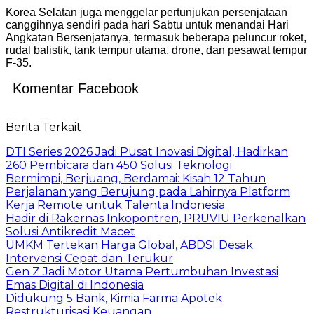
Korea Selatan juga menggelar pertunjukan persenjataan
canggihnya sendiri pada hari Sabtu untuk menandai Hari
Angkatan Bersenjatanya, termasuk beberapa peluncur roket,
rudal balistik, tank tempur utama, drone, dan pesawat tempur
F-35.
Komentar Facebook
Berita Terkait
DTI Series 2026 Jadi Pusat Inovasi Digital, Hadirkan
260 Pembicara dan 450 Solusi Teknologi
Bermimpi, Berjuang, Berdamai: Kisah 12 Tahun
Perjalanan yang Berujung pada Lahirnya Platform
Kerja Remote untuk Talenta Indonesia
Hadir di Rakernas Inkopontren, PRUVIU Perkenalkan
Solusi Antikredit Macet
UMKM Tertekan Harga Global, ABDSI Desak
Intervensi Cepat dan Terukur
Gen Z Jadi Motor Utama Pertumbuhan Investasi
Emas Digital di Indonesia
Didukung 5 Bank, Kimia Farma Apotek
Restrukturisasi Keuangan