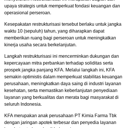
upaya
strategis
untuk
memperkuat
fondasi
keuangan
dan
operasional
perseroan
.
Kesepakatan
restrukturisasi
tersebut
berlaku
untuk
jangka
waktu
10 (
sepuluh
)
tahun
, yang
diharapkan
dapat
memberikan
ruang
bagi
perseroan
untuk
meningkatkan
kinerja
usaha
secara
berkelanjutan
.
Langkah
restrukturisasi
ini
mencerminkan
dukungan
dan
kepercayaan
mitra
perbankan
terhadap
soliditas
serta
prospek
jangka
panjang
KFA.
Melalui
langkah
ini
, KFA
semakin
optimistis
dalam
memperkuat
stabilitas
keuangan
perusahaan
,
meningkatkan
daya
saing
di
industri
layanan
kesehatan
,
serta
memastikan
keberlanjutan
penyediaan
layanan
yang
berkualitas
dan
merata
bagi
masyarakat
di
seluruh
Indonesia.
KFA
merupakan
anak
perusahaan
PT Kimia
Farma
Tbk
dengan
jaringan
apotek
terbesar
dan
penyedia
layanan