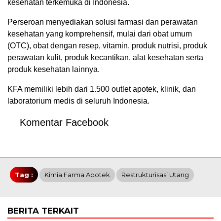
kesehatan
terkemuka
di Indonesia.
Perseroan
menyediakan
solusi
farmasi
dan
perawatan
kesehatan
yang
komprehensif
,
mulai
dari
obat
umum
(OTC),
obat
dengan
resep
, vitamin,
produk
nutrisi
,
produk
perawatan
kulit
,
produk
kecantikan
,
alat
kesehatan
serta
produk
kesehatan
lainnya
.
KFA
memiliki
lebih
dari
1.500 outlet a
potek
,
klinik
, dan
laboratorium
medis
di
seluruh
Indonesia.
Komentar Facebook
Tag :
Kimia Farma Apotek
Restrukturisasi Utang
BERITA TERKAIT