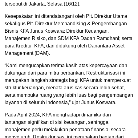
tersebut
di Jakarta,
Selasa
(16/12).
Kesepakatan
ini
ditandatangani
oleh
Plt
.
Direktur
Utama
sekaligus
Plt
.
Direktur
Merchandising &
Pengembangan
Bisnis
KFA
Junus
Koswara
;
Direktur
Keuangan
,
Manajemen
Risiko
, dan SDM KFA
Dadan
Ramdhani
;
serta
para
Kreditur
KFA, dan
didukung
oleh
Danantara
Asset
Management (DAM).
“Kami
mengucapkan
terima
kasih
atas
kepercayaan
dan
dukungan
dari
para
mitra
perbankan
.
Restrukturisasi
ini
merupakan
langkah
strategis
bagi
KFA
untuk
memperkuat
struktur
keuangan
,
menata
arus
kas
secara
lebih
sehat
,
serta
membuka
ruang
yang
lebih
luas
bagi
pengembangan
layanan
di
seluruh
Indonesia,”
ujar
Junus
Koswara
.
Pada April 2024, KFA
menghadapi
dinamika
dan
tantangan
signifikan
di
sisi
keuangan
,
sehingga
manajemen
perlu
melakukan
penataan
finansial
secara
menyeluruh
.
Restrukturisasi
ini
merupakan
bagian
dari