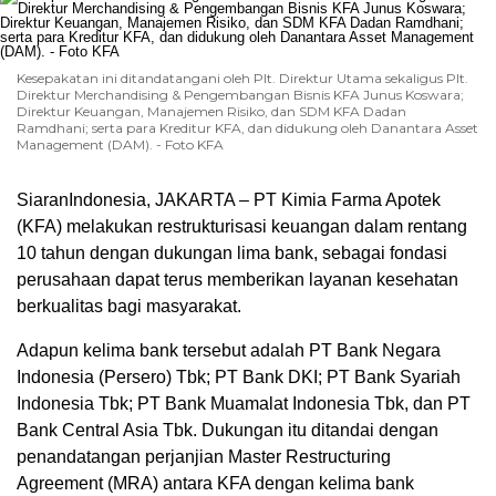
Kesepakatan ini ditandatangani oleh Plt. Direktur Utama sekaligus Plt.
Direktur Merchandising & Pengembangan Bisnis KFA Junus Koswara;
Direktur Keuangan, Manajemen Risiko, dan SDM KFA Dadan
Ramdhani; serta para Kreditur KFA, dan didukung oleh Danantara Asset
Management (DAM). - Foto KFA
SiaranIndonesia
, JAKARTA
– PT Kimia
Farma
Apotek
(KFA)
melakukan
restrukturisasi
keuangan
dalam
rentang
10
tahun
dengan
dukungan
lima bank,
sebagai
fondasi
perusahaan
dapat
terus
memberikan
layanan
kesehatan
berkualitas
bagi
masyarakat
.
Adapun
kelima
bank
tersebut
adalah
PT Bank Negara
00:00
Indonesia (Persero)
Tbk
; PT Bank DKI; PT Bank Syariah
Indonesia
Tbk
; PT Bank
Muamalat
Indonesia
Tbk
, dan PT
Bank Central Asia
Tbk
.
Dukungan
itu
ditandai
dengan
penandatangan
perjanjian
Master Restructuring
Agreement (MRA)
antara
KFA
dengan
kelima
bank