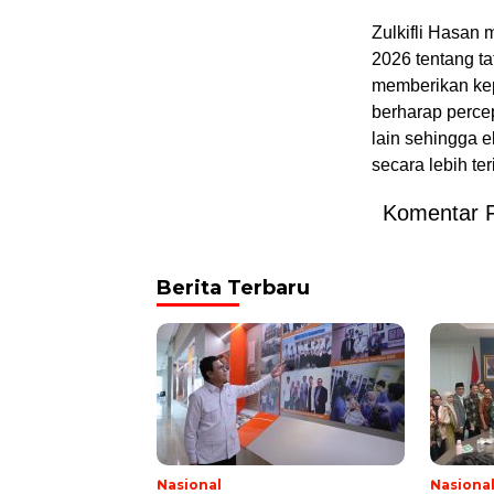
Zulkifli Hasan
2026 tentang t
memberikan kep
berharap perce
lain sehingga 
secara lebih te
Komentar 
Berita Terbaru
Nasional
Nasiona