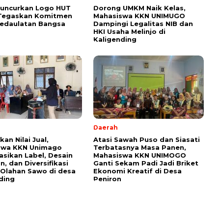
Luncurkan Logo HUT
Dorong UMKM Naik Kelas,
 Tegaskan Komitmen
Mahasiswa KKN UNIMUGO
Kedaulatan Bangsa
Dampingi Legalitas NIB dan
HKI Usaha Melinjo di
Kaligending
Daerah
an Nilai Jual,
Atasi Sawah Puso dan Siasati
swa KKN Unimago
Terbatasnya Masa Panen,
sasikan Label, Desain
Mahasiswa KKN UNIMOGO
, dan Diversifikasi
Ganti Sekam Padi Jadi Briket
Olahan Sawo di desa
Ekonomi Kreatif di Desa
ding
Peniron