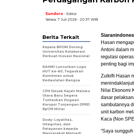
Sundoro
- Editor
Selasa, 7 Juli 2026 - 20:37 WIB
Siaranindones
Berita Terkait
Hasan mengapre
Kepala BPOM Dorong
Antoni dalam m
Universitas Kolaborasi
Perkuat Inovasi Nasional
regulasi operas
penting bagi i
KAHMI Luncurkan Logo
HUT ke-60, Tegaskan
Zulkifli Hasan
Komitmen untuk
Kedaulatan Bangsa
menindaklanjut
Nilai Ekonomi 
CPH Desak Kajati Maluku
Utara Baru Segera
dasar pelaksan
Tuntaskan Dugaan
sambutannya di
Korupsi Tunjangan DPRD
Rp139 Miliar
unit karbon me
Kaca (Non SPE-
Dody: Loyalitas,
Integritas, dan
Pelayanan kepada
“Saya sungguh 
Masyarakat Menjadi