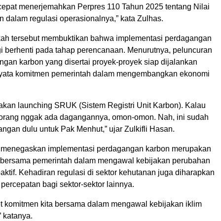
cepat menerjemahkan Perpres 110 Tahun 2025 tentang Nilai
 dalam regulasi operasionalnya,” kata Zulhas.
gkah tersebut membuktikan bahwa implementasi perdagangan
agi berhenti pada tahap perencanaan. Menurutnya, peluncuran
gan karbon yang disertai proyek-proyek siap dijalankan
 nyata komitmen pemerintah dalam mengembangkan ekonomi
 akan launching SRUK (Sistem Registri Unit Karbon). Kalau
 orang nggak ada dagangannya, omon-omon. Nah, ini sudah
tangan dulu untuk Pak Menhut,” ujar Zulkifli Hasan.
menegaskan implementasi perdagangan karbon merupakan
 bersama pemerintah dalam mengawal kebijakan perubahan
oaktif. Kehadiran regulasi di sektor kehutanan juga diharapkan
percepatan bagi sektor-sektor lainnya.
ret komitmen kita bersama dalam mengawal kebijakan iklim
” katanya.