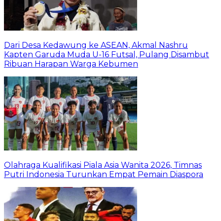
Dari Desa Kedawung ke ASEAN, Akmal Nashru
Kapten Garuda Muda U-16 Futsal, Pulang Disambut
Ribuan Harapan Warga Kebumen
Olahraga Kualifikasi Piala Asia Wanita 2026, Timnas
Putri Indonesia Turunkan Empat Pemain Diaspora