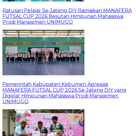
Ratusan Pelajar Se-Jateng DIY Ramaikan MANAFERA
FUTSAL CUP 2026 Besutan Himpunan Mahasiswa
Prodi Manajemen UNIMUGO
Pemerintah Kabupaten Kebumen Apresiasi
MANAFERA FUTSAL CUP 2026 Se-Jateng DIY yang
Digelar Himpunan Mahasiswa Prodi Manajemen
UNIMUGO