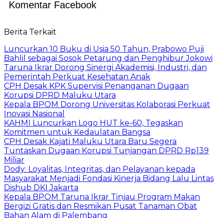
Komentar Facebook
Berita Terkait
Luncurkan 10 Buku di Usia 50 Tahun, Prabowo Puji
Bahlil sebagai Sosok Petarung dan Penghibur Jokowi
Taruna Ikrar Dorong Sinergi Akademisi, Industri, dan
Pemerintah Perkuat Kesehatan Anak
CPH Desak KPK Supervisi Penanganan Dugaan
Korupsi DPRD Maluku Utara
Kepala BPOM Dorong Universitas Kolaborasi Perkuat
Inovasi Nasional
KAHMI Luncurkan Logo HUT ke-60, Tegaskan
Komitmen untuk Kedaulatan Bangsa
CPH Desak Kajati Maluku Utara Baru Segera
Tuntaskan Dugaan Korupsi Tunjangan DPRD Rp139
Miliar
Dody: Loyalitas, Integritas, dan Pelayanan kepada
Masyarakat Menjadi Fondasi Kinerja Bidang Lalu Lintas
Dishub DKI Jakarta
Kepala BPOM Taruna Ikrar Tinjau Program Makan
Bergizi Gratis dan Resmikan Pusat Tanaman Obat
Bahan Alam di Palembang