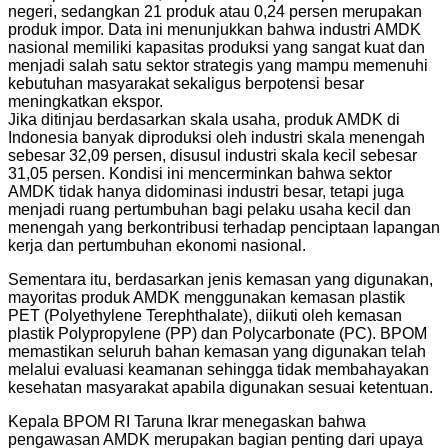
negeri, sedangkan 21 produk atau 0,24 persen merupakan
produk impor. Data ini menunjukkan bahwa industri AMDK
nasional memiliki kapasitas produksi yang sangat kuat dan
menjadi salah satu sektor strategis yang mampu memenuhi
kebutuhan masyarakat sekaligus berpotensi besar
meningkatkan ekspor.
Jika ditinjau berdasarkan skala usaha, produk AMDK di
Indonesia banyak diproduksi oleh industri skala menengah
sebesar 32,09 persen, disusul industri skala kecil sebesar
31,05 persen. Kondisi ini mencerminkan bahwa sektor
AMDK tidak hanya didominasi industri besar, tetapi juga
menjadi ruang pertumbuhan bagi pelaku usaha kecil dan
menengah yang berkontribusi terhadap penciptaan lapangan
kerja dan pertumbuhan ekonomi nasional.
Sementara itu, berdasarkan jenis kemasan yang digunakan,
mayoritas produk AMDK menggunakan kemasan plastik
PET (Polyethylene Terephthalate), diikuti oleh kemasan
plastik Polypropylene (PP) dan Polycarbonate (PC). BPOM
memastikan seluruh bahan kemasan yang digunakan telah
melalui evaluasi keamanan sehingga tidak membahayakan
kesehatan masyarakat apabila digunakan sesuai ketentuan.
Kepala BPOM RI Taruna Ikrar menegaskan bahwa
pengawasan AMDK merupakan bagian penting dari upaya