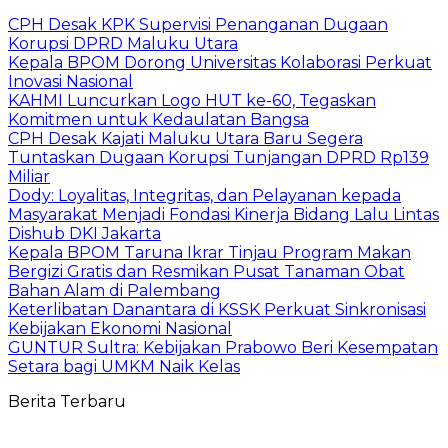
CPH Desak KPK Supervisi Penanganan Dugaan
Korupsi DPRD Maluku Utara
Kepala BPOM Dorong Universitas Kolaborasi Perkuat
Inovasi Nasional
KAHMI Luncurkan Logo HUT ke-60, Tegaskan
Komitmen untuk Kedaulatan Bangsa
CPH Desak Kajati Maluku Utara Baru Segera
Tuntaskan Dugaan Korupsi Tunjangan DPRD Rp139
Miliar
Dody: Loyalitas, Integritas, dan Pelayanan kepada
Masyarakat Menjadi Fondasi Kinerja Bidang Lalu Lintas
Dishub DKI Jakarta
Kepala BPOM Taruna Ikrar Tinjau Program Makan
Bergizi Gratis dan Resmikan Pusat Tanaman Obat
Bahan Alam di Palembang
Keterlibatan Danantara di KSSK Perkuat Sinkronisasi
Kebijakan Ekonomi Nasional
GUNTUR Sultra: Kebijakan Prabowo Beri Kesempatan
Setara bagi UMKM Naik Kelas
Berita Terbaru