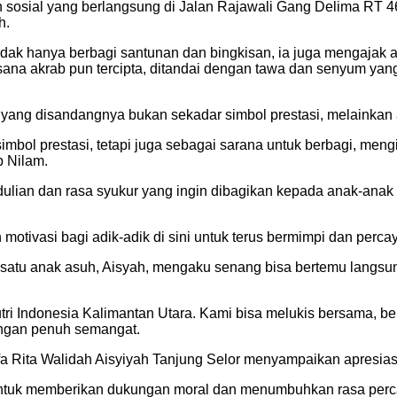
an sosial yang berlangsung di Jalan Rajawali Gang Delima RT 4
h.
ak hanya berbagi santunan dan bingkisan, ia juga mengajak ana
asana akrab pun tercipta, ditandai dengan tawa dan senyum ya
yang disandangnya bukan sekadar simbol prestasi, melainka
bol prestasi, tetapi juga sebagai sarana untuk berbagi, meng
 Nilam.
ulian dan rasa syukur yang ingin dibagikan kepada anak-anak 
otivasi bagi adik-adik di sini untuk terus bermimpi dan per
 satu anak asuh, Aisyah, mengaku senang bisa bertemu langsu
tri Indonesia Kalimantan Utara. Kami bisa melukis bersama, 
dengan penuh semangat.
 Rita Walidah Aisyiyah Tanjung Selor menyampaikan apresiasi
i untuk memberikan dukungan moral dan menumbuhkan rasa perc