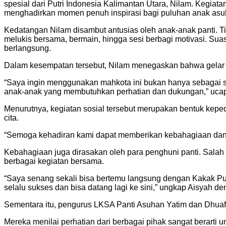
spesial dari Putri Indonesia Kalimantan Utara, Nilam. Kegiat
menghadirkan momen penuh inspirasi bagi puluhan anak asu
Kedatangan Nilam disambut antusias oleh anak-anak panti. Tid
melukis bersama, bermain, hingga sesi berbagi motivasi. Su
berlangsung.
Dalam kesempatan tersebut, Nilam menegaskan bahwa gelar 
“Saya ingin menggunakan mahkota ini bukan hanya sebagai sim
anak-anak yang membutuhkan perhatian dan dukungan,” ucap
Menurutnya, kegiatan sosial tersebut merupakan bentuk keped
cita.
“Semoga kehadiran kami dapat memberikan kebahagiaan dan m
Kebahagiaan juga dirasakan oleh para penghuni panti. Salah
berbagai kegiatan bersama.
“Saya senang sekali bisa bertemu langsung dengan Kakak Pu
selalu sukses dan bisa datang lagi ke sini,” ungkap Aisyah 
Sementara itu, pengurus LKSA Panti Asuhan Yatim dan Dhuafa
Mereka menilai perhatian dari berbagai pihak sangat berart