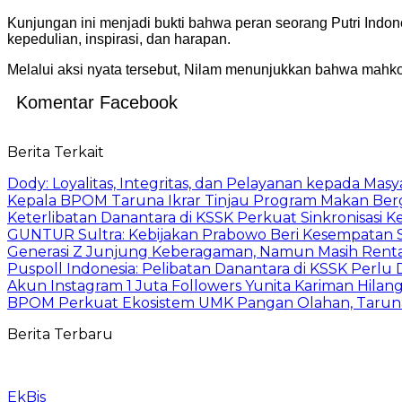
Kunjungan ini menjadi bukti bahwa peran seorang Putri Indo
kepedulian, inspirasi, dan harapan.
Melalui aksi nyata tersebut, Nilam menunjukkan bahwa mahk
Komentar Facebook
Berita Terkait
Dody: Loyalitas, Integritas, dan Pelayanan kepada Masy
Kepala BPOM Taruna Ikrar Tinjau Program Makan Ber
Keterlibatan Danantara di KSSK Perkuat Sinkronisasi K
GUNTUR Sultra: Kebijakan Prabowo Beri Kesempatan S
Generasi Z Junjung Keberagaman, Namun Masih Rent
Puspoll Indonesia: Pelibatan Danantara di KSSK Per
Akun Instagram 1 Juta Followers Yunita Kariman Hila
BPOM Perkuat Ekosistem UMK Pangan Olahan, Taruna
Berita Terbaru
EkBis