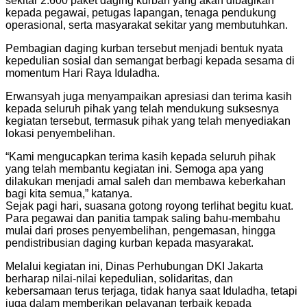
sekitar 2.600 paket daging kurban yang akan dibagikan
kepada pegawai, petugas lapangan, tenaga pendukung
operasional, serta masyarakat sekitar yang membutuhkan.
Pembagian daging kurban tersebut menjadi bentuk nyata
kepedulian sosial dan semangat berbagi kepada sesama di
momentum Hari Raya Iduladha.
Erwansyah juga menyampaikan apresiasi dan terima kasih
kepada seluruh pihak yang telah mendukung suksesnya
kegiatan tersebut, termasuk pihak yang telah menyediakan
lokasi penyembelihan.
“Kami mengucapkan terima kasih kepada seluruh pihak
yang telah membantu kegiatan ini. Semoga apa yang
dilakukan menjadi amal saleh dan membawa keberkahan
bagi kita semua,” katanya.
Sejak pagi hari, suasana gotong royong terlihat begitu kuat.
Para pegawai dan panitia tampak saling bahu-membahu
mulai dari proses penyembelihan, pengemasan, hingga
pendistribusian daging kurban kepada masyarakat.
Melalui kegiatan ini, Dinas Perhubungan DKI Jakarta
berharap nilai-nilai kepedulian, solidaritas, dan
kebersamaan terus terjaga, tidak hanya saat Iduladha, tetapi
juga dalam memberikan pelayanan terbaik kepada