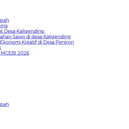
mpah
ding
at Desa Kaligending
Olahan Sawo di desa Kaligending
Ekonomi Kreatif di Desa Peniron
k
p MCEBI 2026
mpah