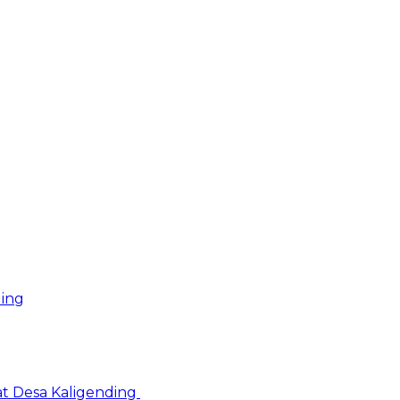
ding
at Desa Kaligending