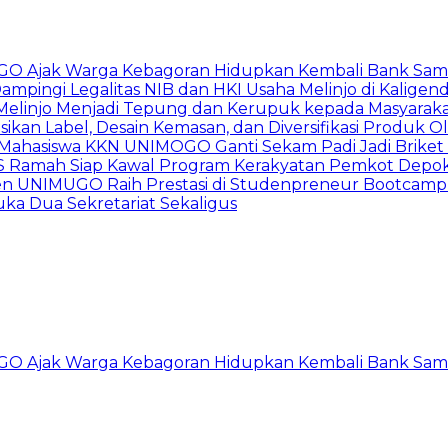
GO Ajak Warga Kebagoran Hidupkan Kembali Bank Sa
ingi Legalitas NIB dan HKI Usaha Melinjo di Kaligen
 Melinjo Menjadi Tepung dan Kerupuk kepada Masyarak
asikan Label, Desain Kemasan, dan Diversifikasi Produk 
, Mahasiswa KKN UNIMOGO Ganti Sekam Padi Jadi Briket 
duSS Ramah Siap Kawal Program Kerakyatan Pemkot Depo
men UNIMUGO Raih Prestasi di Studenpreneur Bootcam
a Dua Sekretariat Sekaligus
GO Ajak Warga Kebagoran Hidupkan Kembali Bank Sa