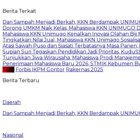
Berita Terkait
Dari Sampah Menjadi Berkah, KKN Berdampak UNIMU
Dorong UMKM Naik Kelas, Mahasiswa KKN UNIMUGO Damp
Mahasiswa KKN Unimugo Kenalkan Inovasi Olahan Biji
Tingkatkan Nilai Jual, Mahasiswa KKN Unimago Sosialis
Atasi Sawah Puso dan Siasati Terbatasnya Masa Panen
Supian Suri Tegaskan Pendidikan Jadi Prioritas, Ku
Tunjukkan Jiwa Wirausaha, Mahasiswa Prodi Manaje
Penerimaan Mahasiswa Baru 2026, STMIK Kebumen Buk
Tag :
Forbis IKPM Gontor
Rakernas 2025
Berita Terbaru
Daerah
Dari Sampah Menjadi Berkah, KKN Berdampak UNIMU
Nasional