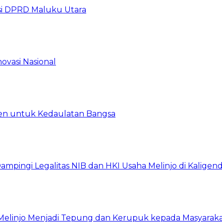
i DPRD Maluku Utara
ovasi Nasional
en untuk Kedaulatan Bangsa
ingi Legalitas NIB dan HKI Usaha Melinjo di Kaligen
 Melinjo Menjadi Tepung dan Kerupuk kepada Masyarak