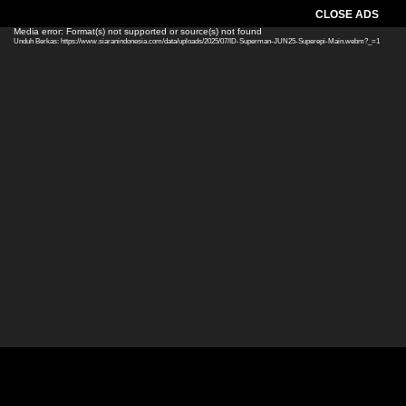
CLOSE ADS
Pemutar
Media error: Format(s) not supported or source(s) not found
Unduh Berkas: https://www.siaranindonesia.com/data/uploads/2025/07/ID-Superman-JUN25-Superepi-Main.webm?_=1
Video