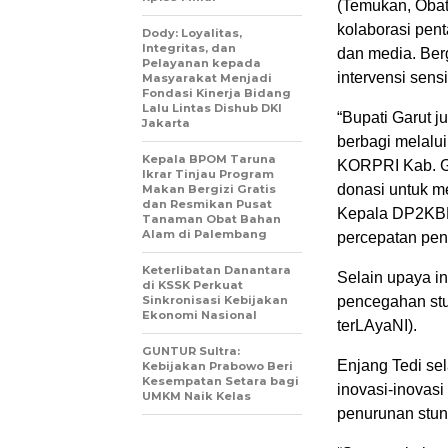
(Temukan, Obat
kolaborasi pent
Dody: Loyalitas,
Integritas, dan
dan media. Ber
Pelayanan kepada
intervensi sensi
Masyarakat Menjadi
Fondasi Kinerja Bidang
Lalu Lintas Dishub DKI
“Bupati Garut 
Jakarta
berbagi melalu
Kepala BPOM Taruna
KORPRI Kab. G
Ikrar Tinjau Program
donasi untuk m
Makan Bergizi Gratis
dan Resmikan Pusat
Kepala DP2KBP3
Tanaman Obat Bahan
Alam di Palembang
percepatan pen
Keterlibatan Danantara
Selain upaya in
di KSSK Perkuat
Sinkronisasi Kebijakan
pencegahan stu
Ekonomi Nasional
terLAyaNI).
GUNTUR Sultra:
Enjang Tedi se
Kebijakan Prabowo Beri
Kesempatan Setara bagi
inovasi-inovasi
UMKM Naik Kelas
penurunan stun