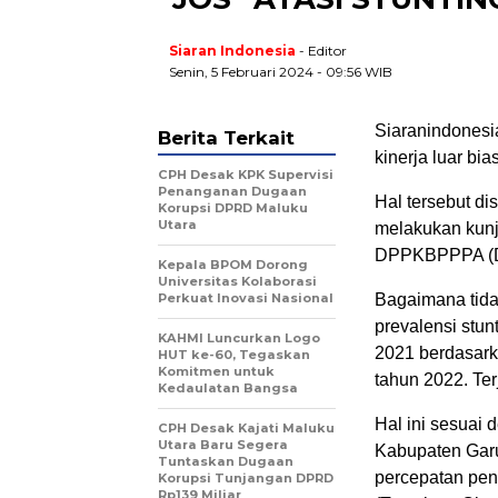
Siaran Indonesia
- Editor
Senin, 5 Februari 2024 - 09:56 WIB
Siaranindonesi
Berita Terkait
kinerja luar bi
CPH Desak KPK Supervisi
Penanganan Dugaan
Hal tersebut d
Korupsi DPRD Maluku
Utara
melakukan kunj
DPPKBPPPA (DP
Kepala BPOM Dorong
Universitas Kolaborasi
Perkuat Inovasi Nasional
Bagaimana tida
prevalensi stunt
KAHMI Luncurkan Logo
2021 berdasark
HUT ke-60, Tegaskan
Komitmen untuk
tahun 2022. Te
Kedaulatan Bangsa
Hal ini sesuai 
CPH Desak Kajati Maluku
Utara Baru Segera
Kabupaten Garu
Tuntaskan Dugaan
percepatan pen
Korupsi Tunjangan DPRD
Rp139 Miliar