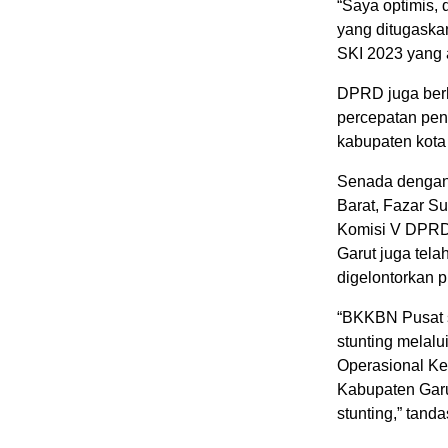
“Saya optimis,
yang ditugaskan
SKI 2023 yang a
DPRD juga berh
percepatan penu
kabupaten kota 
Senada dengan 
Barat, Fazar S
Komisi V DPRD
Garut juga te
digelontorkan p
“BKKBN Pusat 
stunting melal
Operasional Ke
Kabupaten Garu
stunting,” tand