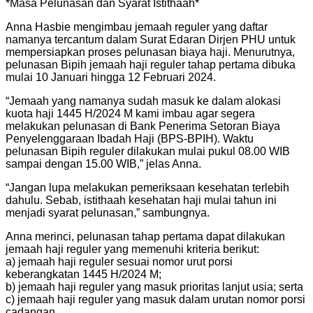
*Masa Pelunasan dan Syarat Istithaah*
Anna Hasbie mengimbau jemaah reguler yang daftar
namanya tercantum dalam Surat Edaran Dirjen PHU untuk
mempersiapkan proses pelunasan biaya haji. Menurutnya,
pelunasan Bipih jemaah haji reguler tahap pertama dibuka
mulai 10 Januari hingga 12 Februari 2024.
“Jemaah yang namanya sudah masuk ke dalam alokasi
kuota haji 1445 H/2024 M kami imbau agar segera
melakukan pelunasan di Bank Penerima Setoran Biaya
Penyelenggaraan Ibadah Haji (BPS-BPIH). Waktu
pelunasan Bipih reguler dilakukan mulai pukul 08.00 WIB
sampai dengan 15.00 WIB,” jelas Anna.
“Jangan lupa melakukan pemeriksaan kesehatan terlebih
dahulu. Sebab, istithaah kesehatan haji mulai tahun ini
menjadi syarat pelunasan,” sambungnya.
Anna merinci, pelunasan tahap pertama dapat dilakukan
jemaah haji reguler yang memenuhi kriteria berikut:
a) jemaah haji reguler sesuai nomor urut porsi
keberangkatan 1445 H/2024 M;
b) jemaah haji reguler yang masuk prioritas lanjut usia; serta
c) jemaah haji reguler yang masuk dalam urutan nomor porsi
cadangan.