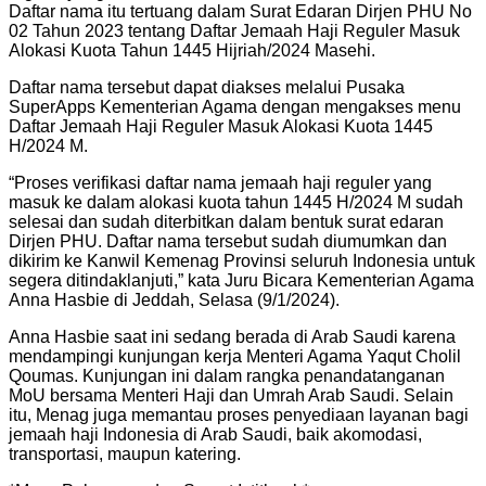
Daftar nama itu tertuang dalam Surat Edaran Dirjen PHU No
02 Tahun 2023 tentang Daftar Jemaah Haji Reguler Masuk
Alokasi Kuota Tahun 1445 Hijriah/2024 Masehi.
Daftar nama tersebut dapat diakses melalui Pusaka
SuperApps Kementerian Agama dengan mengakses menu
Daftar Jemaah Haji Reguler Masuk Alokasi Kuota 1445
H/2024 M.
“Proses verifikasi daftar nama jemaah haji reguler yang
masuk ke dalam alokasi kuota tahun 1445 H/2024 M sudah
selesai dan sudah diterbitkan dalam bentuk surat edaran
Dirjen PHU. Daftar nama tersebut sudah diumumkan dan
dikirim ke Kanwil Kemenag Provinsi seluruh Indonesia untuk
segera ditindaklanjuti,” kata Juru Bicara Kementerian Agama
Anna Hasbie di Jeddah, Selasa (9/1/2024).
Anna Hasbie saat ini sedang berada di Arab Saudi karena
mendampingi kunjungan kerja Menteri Agama Yaqut Cholil
Qoumas. Kunjungan ini dalam rangka penandatanganan
MoU bersama Menteri Haji dan Umrah Arab Saudi. Selain
itu, Menag juga memantau proses penyediaan layanan bagi
jemaah haji Indonesia di Arab Saudi, baik akomodasi,
transportasi, maupun katering.