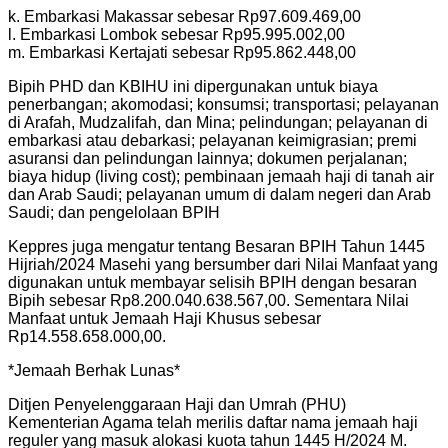
k. Embarkasi Makassar sebesar Rp97.609.469,00
l. Embarkasi Lombok sebesar Rp95.995.002,00
m. Embarkasi Kertajati sebesar Rp95.862.448,00
Bipih PHD dan KBIHU ini dipergunakan untuk biaya
penerbangan; akomodasi; konsumsi; transportasi; pelayanan
di Arafah, Mudzalifah, dan Mina; pelindungan; pelayanan di
embarkasi atau debarkasi; pelayanan keimigrasian; premi
asuransi dan pelindungan lainnya; dokumen perjalanan;
biaya hidup (living cost); pembinaan jemaah haji di tanah air
dan Arab Saudi; pelayanan umum di dalam negeri dan Arab
Saudi; dan pengelolaan BPIH
Keppres juga mengatur tentang Besaran BPIH Tahun 1445
Hijriah/2024 Masehi yang bersumber dari Nilai Manfaat yang
digunakan untuk membayar selisih BPIH dengan besaran
Bipih sebesar Rp8.200.040.638.567,00. Sementara Nilai
Manfaat untuk Jemaah Haji Khusus sebesar
Rp14.558.658.000,00.
*Jemaah Berhak Lunas*
Ditjen Penyelenggaraan Haji dan Umrah (PHU)
Kementerian Agama telah merilis daftar nama jemaah haji
reguler yang masuk alokasi kuota tahun 1445 H/2024 M.