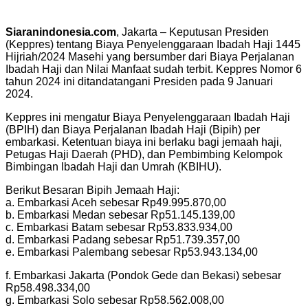
Siaranindonesia.com
, Jakarta – Keputusan Presiden
(Keppres) tentang Biaya Penyelenggaraan Ibadah Haji 1445
Hijriah/2024 Masehi yang bersumber dari Biaya Perjalanan
Ibadah Haji dan Nilai Manfaat sudah terbit. Keppres Nomor 6
tahun 2024 ini ditandatangani Presiden pada 9 Januari
2024.
Keppres ini mengatur Biaya Penyelenggaraan Ibadah Haji
(BPIH) dan Biaya Perjalanan Ibadah Haji (Bipih) per
embarkasi. Ketentuan biaya ini berlaku bagi jemaah haji,
Petugas Haji Daerah (PHD), dan Pembimbing Kelompok
Bimbingan lbadah Haji dan Umrah (KBIHU).
Berikut Besaran Bipih Jemaah Haji:
a. Embarkasi Aceh sebesar Rp49.995.870,00
b. Embarkasi Medan sebesar Rp51.145.139,00
c. Embarkasi Batam sebesar Rp53.833.934,00
d. Embarkasi Padang sebesar Rp51.739.357,00
e. Embarkasi Palembang sebesar Rp53.943.134,00
f. Embarkasi Jakarta (Pondok Gede dan Bekasi) sebesar
Rp58.498.334,00
g. Embarkasi Solo sebesar Rp58.562.008,00