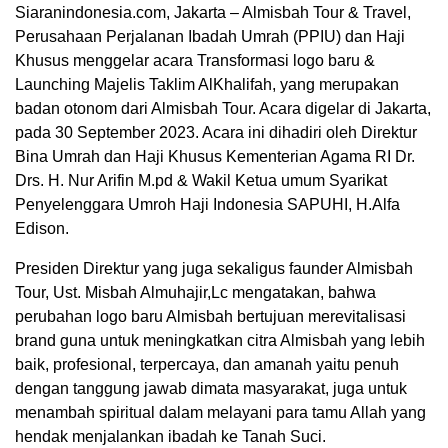
Siaranindonesia.com, Jakarta – Almisbah Tour & Travel,
Perusahaan Perjalanan Ibadah Umrah (PPIU) dan Haji
Khusus menggelar acara Transformasi logo baru &
Launching Majelis Taklim AlKhalifah, yang merupakan
badan otonom dari Almisbah Tour. Acara digelar di Jakarta,
pada 30 September 2023. Acara ini dihadiri oleh Direktur
Bina Umrah dan Haji Khusus Kementerian Agama RI Dr.
Drs. H. Nur Arifin M.pd & Wakil Ketua umum Syarikat
Penyelenggara Umroh Haji Indonesia SAPUHI, H.Alfa
Edison.
Presiden Direktur yang juga sekaligus faunder Almisbah
Tour, Ust. Misbah Almuhajir,Lc mengatakan, bahwa
perubahan logo baru Almisbah bertujuan merevitalisasi
00:00
brand guna untuk meningkatkan citra Almisbah yang lebih
baik, profesional, terpercaya, dan amanah yaitu penuh
dengan tanggung jawab dimata masyarakat, juga untuk
menambah spiritual dalam melayani para tamu Allah yang
hendak menjalankan ibadah ke Tanah Suci.