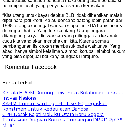
Kalau suatu saat ada bencana maka orang akan berkata si
pemimpin itulah yang penyebab semua kerusakan.
“Kita utang untuk bayar debitur BLBI tidak dihentikan malah
dipelihara jadi kroni. Kalau bencana datang lebih parah dari
1998, orang akan ingat warisan siapa ini. SDA habis bonus
demografi habis. Yang tersisa utang. Utang negara
ditanggung rakyat. Itu warisan yang ditinggalkan ke anak
cucu kita yang akan menghakimi kita. Karena semua
pembangunan fisik akan membusuk pada waktunya. Yang
abadi hanya simbol kelaliman, simbol korupsi, simbol hukum
yang bisa diperjual belikan,” pungkas Hardjuno.
Komentar Facebook
Berita Terkait
Kepala BPOM Dorong Universitas Kolaborasi Perkuat
Inovasi Nasional
KAHMI Luncurkan Logo HUT ke-60, Tegaskan
Komitmen untuk Kedaulatan Bangsa
CPH Desak Kajati Maluku Utara Baru Segera
Tuntaskan Dugaan Korupsi Tunjangan DPRD Rp139
Miliar