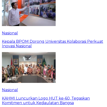
Nasional
Kepala BPOM Dorong Universitas Kolaborasi Perkuat
Inovasi Nasional
Nasional
KAHMI Luncurkan Logo HUT ke-60, Tegaskan
Komitmen untuk Kedaulatan Bangsa