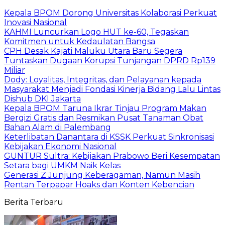
Kepala BPOM Dorong Universitas Kolaborasi Perkuat
Inovasi Nasional
KAHMI Luncurkan Logo HUT ke-60, Tegaskan
Komitmen untuk Kedaulatan Bangsa
CPH Desak Kajati Maluku Utara Baru Segera
Tuntaskan Dugaan Korupsi Tunjangan DPRD Rp139
Miliar
Dody: Loyalitas, Integritas, dan Pelayanan kepada
Masyarakat Menjadi Fondasi Kinerja Bidang Lalu Lintas
Dishub DKI Jakarta
Kepala BPOM Taruna Ikrar Tinjau Program Makan
Bergizi Gratis dan Resmikan Pusat Tanaman Obat
Bahan Alam di Palembang
Keterlibatan Danantara di KSSK Perkuat Sinkronisasi
Kebijakan Ekonomi Nasional
GUNTUR Sultra: Kebijakan Prabowo Beri Kesempatan
Setara bagi UMKM Naik Kelas
Generasi Z Junjung Keberagaman, Namun Masih
Rentan Terpapar Hoaks dan Konten Kebencian
Berita Terbaru