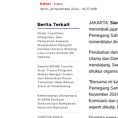
Editor
- Editor
Senin, 25 November 2024 - 16:27 WIB
JAKARTA,
Sia
Berita Terkait
merombak jajar
Dody: Loyalitas,
Pemegang Saham
Integritas, dan
Pelayanan kepada
nomenklatur dir
Masyarakat Menjadi
Fondasi Kinerja Bidang
Perubahan dan p
Lalu Lintas Dishub DKI
Jakarta
Utama dan Dew
mendatang. Ser
Kepala BPOM Taruna
Ikrar Tinjau Program
struktur organi
Makan Bergizi Gratis
dan Resmikan Pusat
“Bersama ini 
Tanaman Obat Bahan
Alam di Palembang
Pemegang Saham
November 2024,
Keterlibatan Danantara
di KSSK Perkuat
Komisaris dan 
Sinkronisasi Kebijakan
seperti dikutip
Ekonomi Nasional
GUNTUR Sultra:
Diantara nama-