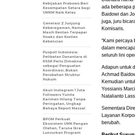
Kebijakan Prabowo Beri
ada beberapa p
Kesempatan Setara bagi
UMKM Naik Kelas
Baidowi dan J
juga, juru bic
Generasi Z Junjung
Keberagaman, Namun
Komisaris.
Masih Rentan Terpapar
Hoaks dan Konten
“Kami percaya
Kebencian
dalam mencapai 
Puspoll Indonesia:
seluruh lini ope
Pelibatan Danantara di
KSSK Perlu Dimaknai
sebagai Penguatan
Adapun untuk d
Koordinasi, Bukan
Achmad Baidowi
Perubahan Struktur
Hukum
Kemudian untuk
Yossianis Marci
Akun Instagram 1 Juta
Followers Yunita
Natalianto Lass
Kariman Hilang Tanpa
Peringatan, Ungkap
Sementara Dire
Bahaya Report Massal
Layanan Korpora
BPOM Perkuat
berubah.
Ekosistem UMK Pangan
Olahan, Taruna Ikrar
Luncurkan Program
Berikut Susun