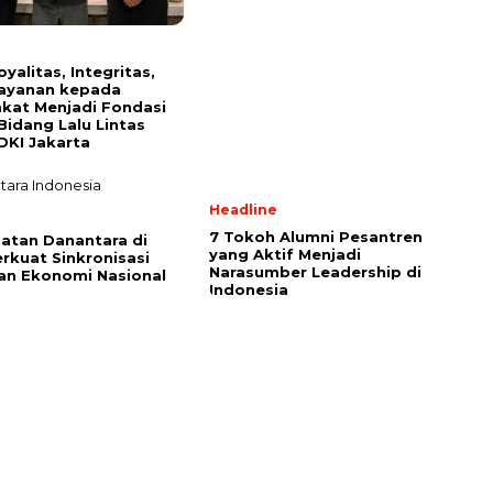
l
yalitas, Integritas,
layanan kepada
kat Menjadi Fondasi
 Bidang Lalu Lintas
DKI Jakarta
Headline
l
7 Tokoh Alumni Pesantren
batan Danantara di
yang Aktif Menjadi
rkuat Sinkronisasi
Narasumber Leadership di
an Ekonomi Nasional
Indonesia