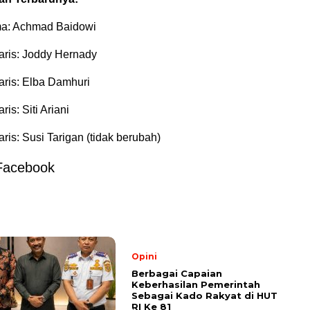
ma: Achmad Baidowi
ris: Joddy Hernady
ris: Elba Damhuri
is: Siti Ariani
is: Susi Tarigan (tidak berubah)
Facebook
Opini
Berbagai Capaian
Keberhasilan Pemerintah
Sebagai Kado Rakyat di HUT
RI Ke 81