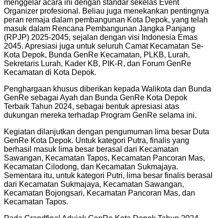
menggelar acara ini dengan standar sekelas Event
Organizer profesional. Beliau juga menekankan pentingnya
peran remaja dalam pembangunan Kota Depok, yang telah
masuk dalam Rencana Pembangunan Jangka Panjang
(RPJP) 2025-2045, sejalan dengan visi Indonesia Emas
2045. Apresiasi juga untuk seluruh Camat Kecamatan Se-
Kota Depok, Bunda GenRe Kecamatan, PLKB, Lurah,
Sekretaris Lurah, Kader KB, PIK-R, dan Forum GenRe
Kecamatan di Kota Depok.
Penghargaan khusus diberikan kepada Walikota dan Bunda
GenRe sebagai Ayah dan Bunda GenRe Kota Depok
Terbaik Tahun 2024, sebagai bentuk apresiasi atas
dukungan mereka terhadap Program GenRe selama ini.
Kegiatan dilanjutkan dengan pengumuman lima besar Duta
GenRe Kota Depok. Untuk kategori Putra, finalis yang
berhasil masuk lima besar berasal dari Kecamatan
Sawangan, Kecamatan Tapos, Kecamatan Pancoran Mas,
Kecamatan Cilodong, dan Kecamatan Sukmajaya.
Sementara itu, untuk kategori Putri, lima besar finalis berasal
dari Kecamatan Sukmajaya, Kecamatan Sawangan,
Kecamatan Bojongsari, Kecamatan Pancoran Mas, dan
Kecamatan Tapos.