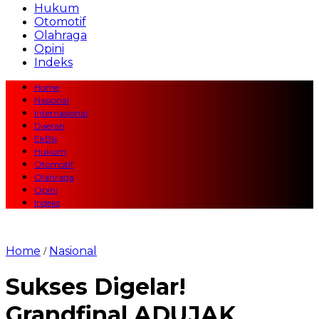
Hukum
Otomotif
Olahraga
Opini
Indeks
Home
Nasional
Internasional
Daerah
EkBis
Hukum
Otomotif
Olahraga
Opini
Indeks
Home
Nasional
/
Sukses Digelar!
Grandfinal ADUJAK