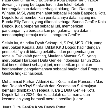
Pada Grandfinal Adujak GenRe Kota Depok Tahun 2024,
dewan juri yang bertugas terdiri dari tokoh-tokoh
berpengalaman dalam berbagai bidang. Drs. Dadang
Wihana, M.Si, yang menjabat sebagai Kepala Bappeda Kota
Depok, turut memberikan penilaiannya dalam ajang ini.
Bunda Elly Farida, yang dikenal sebagai Bunda GenRe Kota
Depok, juga berperan sebagai juri, memberikan
pandangannya berdasarkan pengalamannya dalam
mendampingi remaja melalui program GenRe.
Selain itu, Anindita Dyah Sekarpuri, S.Psi, MSR, CHt, yang
merupakan Kepala Balai Diklat KKB Bogor, hadir dengan
perspektifnya di bidang pelatihan dan pengembangan
remaja. Tak kalah penting, Maulana Mansur, S.Si, yang
merupakan Harapan I Duta GenRe Indonesia Tahun 2022,
ikut berkontribusi sebagai juri, memberikan penilaian
berdasarkan pengalamannya sebagai bagian dari Program
GenRe tingkat nasional.
Muhammad Farhan Alderizi dari Kecamatan Pancoran Mas
dan Roidah A’isyi Shofwah dari Kecamatan Sukmajaya
berhasil dinobatkan sebagai juara 1 Duta GenRe Kota
Depok Tahun 2024. Berikut adalah daftar nama dan
kecamatan yang berhasil meraih predikat juara:
Juara Duta GenRe Kota Depok Putra: