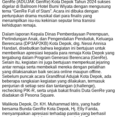
GenRe (ADUJAK GenRe) Kota Depok Tahun 2024 sukses
digelar di Ballroom Hotel Bumi Wiyata dengan mengusung
tema “GenRe Full of Stars”. Acara ini dibuka dengan
pertunjukan drama musikal dari para finalis yang
menampilkan isu-isu kekinian seputar lima transisi
kehidupan remaja.
Dalam laporan Kepala Dinas Pemberdayaan Perempuan,
Perlindungan Anak, dan Pengendalian Penduduk, Keluarga
Berencana (DP3AP2KB) Kota Depok, drg. Nessi Annisa
Handari, disebutkan bahwa kegiatan ini bertujuan untuk
memberikan apresiasi kepada para remaja Kota Depok yang
tergabung dalam Program Generasi Berencana (GenRe).
Selain itu, kegiatan ini juga bertujuan memperkuat jejaring
antar remaja serta membekali mereka dengan pelatihan
yang dilaksanakan baik secara online maupun offline.
Sebelum puncak acara Grandfinal Adujak Kota Depok, ada
beberapa rangkaian kegiatan yang dilakukan, termasuk
penjurian di setiap sesi dan tantangan (challenge),
rechecking PIK-R, serta unjuk bakat finalis Duta GenRe yang
diadakan di Pesona Square.
Walikota Depok, Dr. KH. Muhammad Idris, yang hadir
bersama Bunda GenRe Kota Depok, Hj. Elly Farida,
menyampaikan apresiasi terhadap panitia yang berhasil