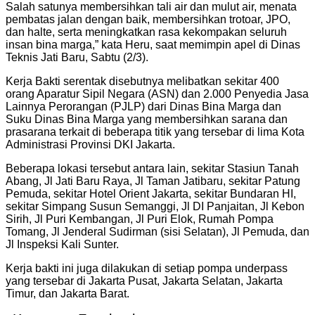
Salah satunya membersihkan tali air dan mulut air, menata
pembatas jalan dengan baik, membersihkan trotoar, JPO,
dan halte, serta meningkatkan rasa kekompakan seluruh
insan bina marga,” kata Heru, saat memimpin apel di Dinas
Teknis Jati Baru, Sabtu (2/3).
Kerja Bakti serentak disebutnya melibatkan sekitar 400
orang Aparatur Sipil Negara (ASN) dan 2.000 Penyedia Jasa
Lainnya Perorangan (PJLP) dari Dinas Bina Marga dan
Suku Dinas Bina Marga yang membersihkan sarana dan
prasarana terkait di beberapa titik yang tersebar di lima Kota
Administrasi Provinsi DKI Jakarta.
Beberapa lokasi tersebut antara lain, sekitar Stasiun Tanah
Abang, Jl Jati Baru Raya, Jl Taman Jatibaru, sekitar Patung
Pemuda, sekitar Hotel Orient Jakarta, sekitar Bundaran HI,
sekitar Simpang Susun Semanggi, Jl DI Panjaitan, Jl Kebon
Sirih, Jl Puri Kembangan, Jl Puri Elok, Rumah Pompa
Tomang, Jl Jenderal Sudirman (sisi Selatan), Jl Pemuda, dan
Jl Inspeksi Kali Sunter.
Kerja bakti ini juga dilakukan di setiap pompa underpass
yang tersebar di Jakarta Pusat, Jakarta Selatan, Jakarta
Timur, dan Jakarta Barat.