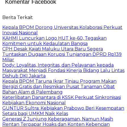
Komentar Facebook
Berita Terkait
Kepala BPOM Dorong Universitas Kolaborasi Perkuat
Inovasi Nasional
KAHMI Luncurkan Logo HUT ke-60, Tegaskan
Komitmen untuk Kedaulatan Bangsa
CPH Desak Kajati Maluku Utara Baru Segera
Tuntaskan Dugaan Korupsi Tunjangan DPRD Rp139
Miliar
Dody: Loyalitas, Integritas, dan Pelayanan kepada
Masyarakat Menjadi Fondasi Kinerja Bidang Lalu Lintas
Dishub DKI Jakarta
Kepala BPOM Taruna Ikrar Tinjau Program Makan
Bergizi Gratis dan Resmikan Pusat Tanaman Obat
Bahan Alam di Palembang
Keterlibatan Danantara di KSSK Perkuat Sinkronisasi
Kebijakan Ekonomi Nasional
GUNTUR Sultra: Kebijakan Prabowo Beri Kesempatan
Setara bagi UMKM Naik Kelas
Generasi Z Junjung Keberagaman, Namun Masih
Rentan Terpapar Hoaks dan Konten Kebencian