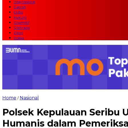
Internasional
Daerah
EkBis
Hukum
Otomotif
Olahraga
Opini
Indeks
Home
Nasional
/
Polsek Kepulauan Seribu 
Humanis dalam Pemeriksa