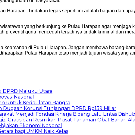
yalahgunaan di masyarakat.
ulau Harapan. Tindakan tegas seperti ini adalah bagian dari u
a wisatawan yang berkunjung ke Pulau Harapan agar menjaga 
 preventif guna mencegah terjadinya tindak kriminal dan meraw
keamanan di Pulau Harapan. Jangan membawa barang-barang il
, diharapkan Pulau Harapan tetap menjadi tujuan wisata yang
i DPRD Maluku Utara
ovasi Nasional
en untuk Kedaulatan Bangsa
n Dugaan Korupsi Tunjangan DPRD Rp139 Miliar
arakat Menjadi Fondasi Kinerja Bidang Lalu Lintas Dishu
gizi Gratis dan Resmikan Pusat Tanaman Obat Bahan A
ebijakan Ekonomi Nasional
etara bagi UMKM Naik Kelas