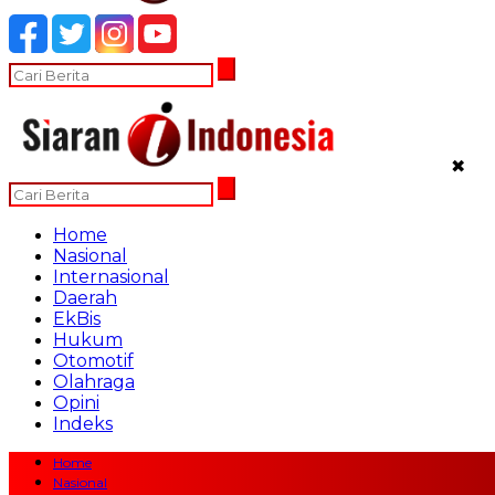
✖
Home
Nasional
Internasional
Daerah
EkBis
Hukum
Otomotif
Olahraga
Opini
Indeks
Home
Nasional