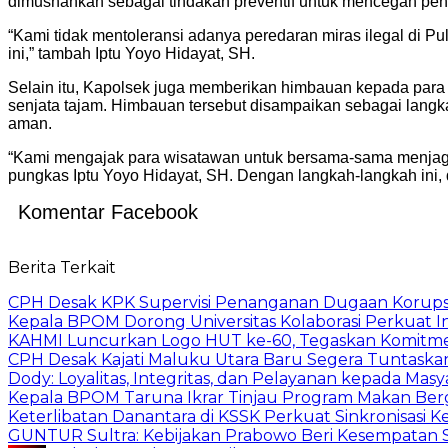
dimusnahkan sebagai tindakan preventif untuk mencegah pen
“Kami tidak mentoleransi adanya peredaran miras ilegal di P
ini,” tambah Iptu Yoyo Hidayat, SH.
Selain itu, Kapolsek juga memberikan himbauan kepada par
senjata tajam. Himbauan tersebut disampaikan sebagai langkah
aman.
“Kami mengajak para wisatawan untuk bersama-sama menjaga 
pungkas Iptu Yoyo Hidayat, SH. Dengan langkah-langkah ini
Komentar Facebook
Berita Terkait
CPH Desak KPK Supervisi Penanganan Dugaan Korups
Kepala BPOM Dorong Universitas Kolaborasi Perkuat In
KAHMI Luncurkan Logo HUT ke-60, Tegaskan Komitm
CPH Desak Kajati Maluku Utara Baru Segera Tuntaska
Dody: Loyalitas, Integritas, dan Pelayanan kepada Masy
Kepala BPOM Taruna Ikrar Tinjau Program Makan Ber
Keterlibatan Danantara di KSSK Perkuat Sinkronisasi K
GUNTUR Sultra: Kebijakan Prabowo Beri Kesempatan S