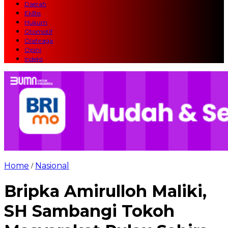
Daerah
EkBis
Hukum
Otomotif
Olahraga
Opini
Indeks
Home
Nasional
/
Bripka Amirulloh Maliki,
SH Sambangi Tokoh