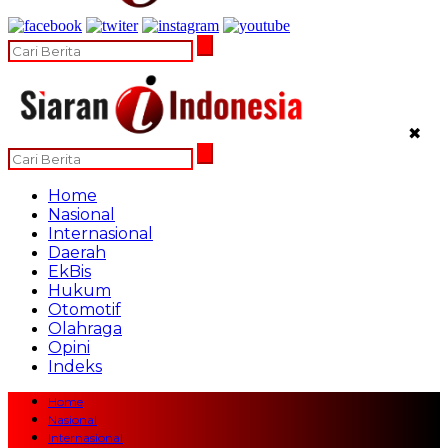
✖
Home
Nasional
Internasional
Daerah
EkBis
Hukum
Otomotif
Olahraga
Opini
Indeks
Home
Nasional
Internasional