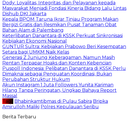
Dody: Loyalitas, Integritas, dan Pelayanan kepada
Masyarakat Menjadi Fondasi Kinerja Bidang Lalu Lintas
Dishub DKI Jakarta
Kepala BPOM Taruna Ikrar Tinjau Program Makan
Bergizi Gratis dan Resmikan Pusat Tanaman Obat
Bahan Alam di Palembang
Keterlibatan Danantara di KSSK Perkuat Sinkronisasi
Kebijakan Ekonomi Nasional
GUNTUR Sultra: Kebijakan Prabowo Beri Kesempatan
Setara bagi UMKM Naik Kelas
Generasi Z Junjung Keberagaman, Namun Masih
Rentan Terpapar Hoaks dan Konten Kebencian
Puspoll Indonesia: Pelibatan Danantara di KSSK Perlu
Dimaknai sebagai Penguatan Koordinasi, Bukan
Perubahan Struktur Hukum
Akun Instagram 1 Juta Followers Yunita Kariman
Hilang Tanpa Peringatan, Ungkap Bahaya Report
Massal
Tag :
Bhabinkamtibmas di Pulau Sabira
Bripka
Amirulloh Maliki
Polres Kepulauan Seribu
Berita Terbaru