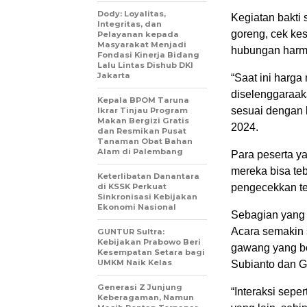
Dody: Loyalitas,
Kegiatan bakti
Integritas, dan
goreng, cek ke
Pelayanan kepada
Masyarakat Menjadi
hubungan harm
Fondasi Kinerja Bidang
Lalu Lintas Dishub DKI
Jakarta
“Saat ini harga
diselenggaraak
Kepala BPOM Taruna
sesuai dengan 
Ikrar Tinjau Program
Makan Bergizi Gratis
2024.
dan Resmikan Pusat
Tanaman Obat Bahan
Alam di Palembang
Para peserta ya
mereka bisa te
Keterlibatan Danantara
di KSSK Perkuat
pengecekkan te
Sinkronisasi Kebijakan
Ekonomi Nasional
Sebagian yang 
Acara semakin 
GUNTUR Sultra:
Kebijakan Prabowo Beri
gawang yang b
Kesempatan Setara bagi
UMKM Naik Kelas
Subianto dan G
Generasi Z Junjung
“Interaksi sepe
Keberagaman, Namun