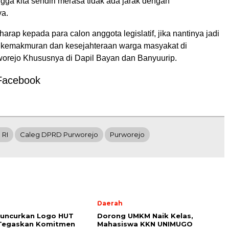
ngga kita sendiri merasa tidak ada jarak dengan
ya.
arap kepada para calon anggota legislatif, jika nantinya jadi
kemakmuran dan kesejahteraan warga masyakat di
orejo Khususnya di Dapil Bayan dan Banyuurip.
Facebook
 RI
Caleg DPRD Purworejo
Purworejo
l
Daerah
Luncurkan Logo HUT
Dorong UMKM Naik Kelas,
 Tegaskan Komitmen
Mahasiswa KKN UNIMUGO