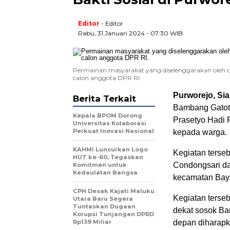
Editor
- Editor
Rabu, 31 Januari 2024 - 07:30 WIB
Permainan masyarakat yang diselenggarakan oleh
calon anggota DPR RI.
Purworejo, Sia
Berita Terkait
Bambang Gatot
Kepala BPOM Dorong
Prasetyo Hadi 
Universitas Kolaborasi
Perkuat Inovasi Nasional
kepada warga.
KAHMI Luncurkan Logo
Kegiatan terseb
HUT ke-60, Tegaskan
Condongsari da
Komitmen untuk
Kedaulatan Bangsa
kecamatan Bay
CPH Desak Kajati Maluku
Kegiatan terseb
Utara Baru Segera
Tuntaskan Dugaan
dekat sosok Ba
Korupsi Tunjangan DPRD
Rp139 Miliar
depan diharapk