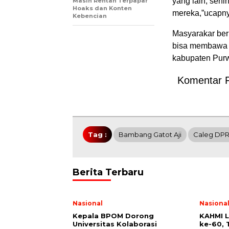
yang lain, sehi
Masih Rentan Terpapar
Hoaks dan Konten
mereka,”ucapn
Kebencian
Masyarakar berh
bisa membawa 
kabupaten Purw
Komentar 
Tag :
Bambang Gatot Aji
Caleg DPR
Berita Terbaru
Nasional
Nasiona
Kepala BPOM Dorong
KAHMI 
Universitas Kolaborasi
ke-60,