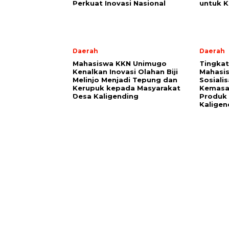
Perkuat Inovasi Nasional
untuk 
Daerah
Daerah
Mahasiswa KKN Unimugo
Tingkatk
Kenalkan Inovasi Olahan Biji
Mahasi
Melinjo Menjadi Tepung dan
Sosiali
Kerupuk kepada Masyarakat
Kemasan
Desa Kaligending
Produk 
Kaligen