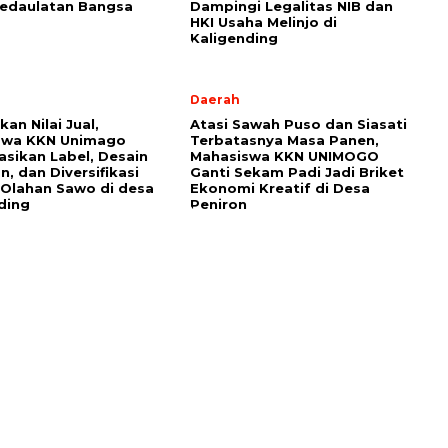
Kedaulatan Bangsa
Dampingi Legalitas NIB dan
HKI Usaha Melinjo di
Kaligending
Daerah
an Nilai Jual,
Atasi Sawah Puso dan Siasati
swa KKN Unimago
Terbatasnya Masa Panen,
sasikan Label, Desain
Mahasiswa KKN UNIMOGO
, dan Diversifikasi
Ganti Sekam Padi Jadi Briket
Olahan Sawo di desa
Ekonomi Kreatif di Desa
ding
Peniron