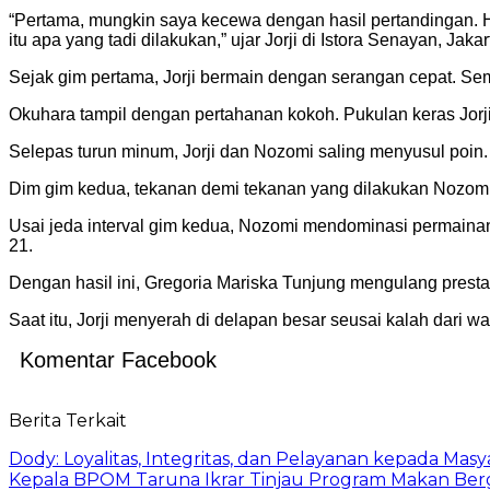
“Pertama, mungkin saya kecewa dengan hasil pertandingan. H
itu apa yang tadi dilakukan,” ujar Jorji di Istora Senayan, Jaka
Sejak gim pertama, Jorji bermain dengan serangan cepat. Sem
Okuhara tampil dengan pertahanan kokoh. Pukulan keras Jorji 
Selepas turun minum, Jorji dan Nozomi saling menyusul poin.
Dim gim kedua, tekanan demi tekanan yang dilakukan Nozomi
Usai jeda interval gim kedua, Nozomi mendominasi permainan. 
21.
Dengan hasil ini, Gregoria Mariska Tunjung mengulang prest
Saat itu, Jorji menyerah di delapan besar seusai kalah dari w
Komentar Facebook
Berita Terkait
Dody: Loyalitas, Integritas, dan Pelayanan kepada Masy
Kepala BPOM Taruna Ikrar Tinjau Program Makan Ber