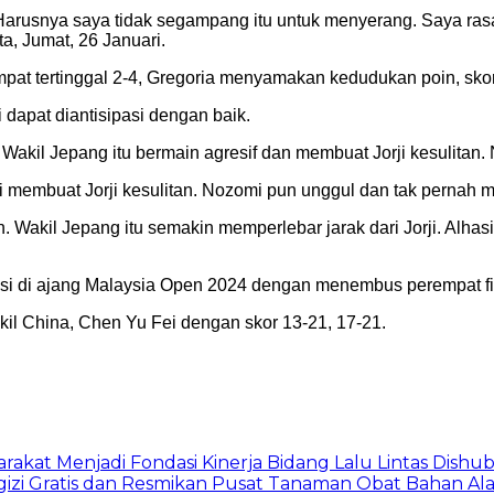
arusnya saya tidak segampang itu untuk menyerang. Saya rasa 
rta, Jumat, 26 Januari.
pat tertinggal 2-4, Gregoria menyamakan kedudukan poin, skor
dapat diantisipasi dengan baik.
 Wakil Jepang itu bermain agresif dan membuat Jorji kesulita
 membuat Jorji kesulitan. Nozomi pun unggul dan tak pernah 
Wakil Jepang itu semakin memperlebar jarak dari Jorji. Alhasi
asi di ajang Malaysia Open 2024 dengan menembus perempat fi
akil China, Chen Yu Fei dengan skor 13-21, 17-21.
arakat Menjadi Fondasi Kinerja Bidang Lalu Lintas Dishu
gizi Gratis dan Resmikan Pusat Tanaman Obat Bahan A