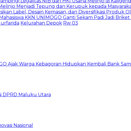
ingi Legalitas NIB dan HKI Usaha Melinjo di Kaligen
 Melinjo Menjadi Tepung dan Kerupuk kepada Masyarak
asikan Label, Desain Kemasan, dan Diversifikasi Produk 
, Mahasiswa KKN UNIMOGO Ganti Sekam Padi Jadi Briket 
urfarida
Kelurahan Depok
Rw 03
GO Ajak Warga Kebagoran Hidupkan Kembali Bank Sa
i DPRD Maluku Utara
ovasi Nasional