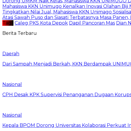
Dorong UMKM Naik Kelas, Mahasiswa KKN UNIMUGO Damp
Mahasiswa KKN Unimugo Kenalkan Inovasi Olahan Biji
Tingkatkan Nilai Jual, Mahasiswa KKN Unimago Sosialis
Atasi Sawah Puso dan Siasati Terbatasnya Masa Panen
Tag :
Caleg PKS Kota Depok
Dapil Pancoran Mas
Dian N
Berita Terbaru
Daerah
Dari Sampah Menjadi Berkah, KKN Berdampak UNIMU
Nasional
CPH Desak KPK Supervisi Penanganan Dugaan Korups
Nasional
Kepala BPOM Dorong Universitas Kolaborasi Perkuat In