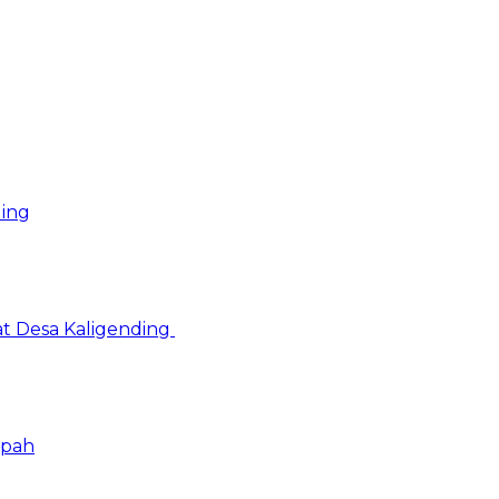
ding
at Desa Kaligending
mpah