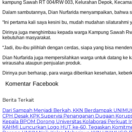
kampung Sawah RT 004/RW 003, Kelurahan Depok, Kecamata
Dalam sambutannya, Dian Nurfarida menyampaikan, bahwa s
“Ini pertama kali saya kesini bu, mudah mudahan silaturahmi ya
Dirinya juga menghimbau kepada warga Kampung Sawah Rw 0
kebutuhan masyarakat.
“Jadi, ibu-ibu pilihlah dengan cerdas, siapa yang bisa menden
Dian Nurfarida juga mempersilahkan warga untuk datang ke 
wirausaha ataupun penjualan produk.
Dirinya pun berharap, para warga diberikan kesehatan, kebe
Komentar Facebook
Berita Terkait
Dari Sampah Menjadi Berkah, KKN Berdampak UNIMU
CPH Desak KPK Supervisi Penanganan Dugaan Korups
Kepala BPOM Dorong Universitas Kolaborasi Perkuat In
KAHMI Luncurkan Logo HUT ke-60, Tegaskan Komitm