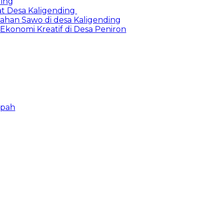
ding
at Desa Kaligending
Olahan Sawo di desa Kaligending
Ekonomi Kreatif di Desa Peniron
mpah