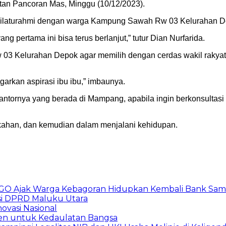
n Pancoran Mas, Minggu (10/12/2023).
ilaturahmi dengan warga Kampung Sawah Rw 03 Kelurahan Dep
ng pertama ini bisa terus berlanjut,” tutur Dian Nurfarida.
3 Kelurahan Depok agar memilih dengan cerdas wakil rakya
garkan aspirasi ibu ibu,” imbaunya.
kantornya yang berada di Mampang, apabila ingin berkonsult
rkahan, dan kemudian dalam menjalani kehidupan.
GO Ajak Warga Kebagoran Hidupkan Kembali Bank Sa
i DPRD Maluku Utara
ovasi Nasional
en untuk Kedaulatan Bangsa