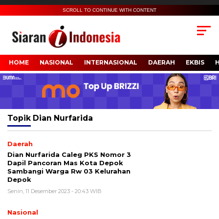
SCROLL TO CONTINUE WITH CONTENT
HOME
NASIONAL
INTERNASIONAL
DAERAH
EKBIS
Topik
Dian Nurfarida
Daerah
Dian Nurfarida Caleg PKS Nomor 3
Dapil Pancoran Mas Kota Depok
Sambangi Warga Rw 03 Kelurahan
Depok
Senin, 11 Desember 2023 - 20:43 WIB
Nasional