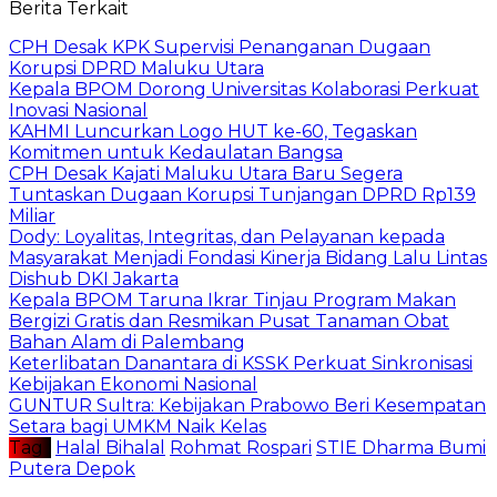
Berita Terkait
CPH Desak KPK Supervisi Penanganan Dugaan
Korupsi DPRD Maluku Utara
Kepala BPOM Dorong Universitas Kolaborasi Perkuat
Inovasi Nasional
KAHMI Luncurkan Logo HUT ke-60, Tegaskan
Komitmen untuk Kedaulatan Bangsa
CPH Desak Kajati Maluku Utara Baru Segera
Tuntaskan Dugaan Korupsi Tunjangan DPRD Rp139
Miliar
Dody: Loyalitas, Integritas, dan Pelayanan kepada
Masyarakat Menjadi Fondasi Kinerja Bidang Lalu Lintas
Dishub DKI Jakarta
Kepala BPOM Taruna Ikrar Tinjau Program Makan
Bergizi Gratis dan Resmikan Pusat Tanaman Obat
Bahan Alam di Palembang
Keterlibatan Danantara di KSSK Perkuat Sinkronisasi
Kebijakan Ekonomi Nasional
GUNTUR Sultra: Kebijakan Prabowo Beri Kesempatan
Setara bagi UMKM Naik Kelas
Tag :
Halal Bihalal
Rohmat Rospari
STIE Dharma Bumi
Putera Depok