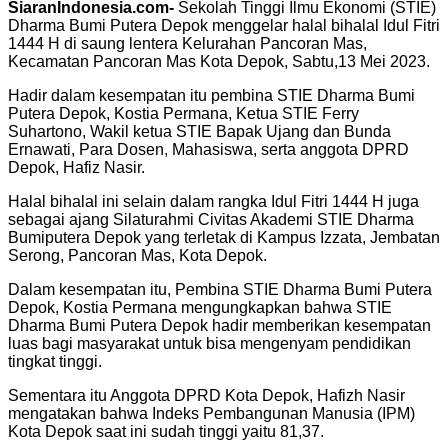
SiaranIndonesia.com-
Sekolah Tinggi Ilmu Ekonomi (STIE)
Dharma Bumi Putera Depok menggelar halal bihalal Idul Fitri
1444 H di saung lentera Kelurahan Pancoran Mas,
Kecamatan Pancoran Mas Kota Depok, Sabtu,13 Mei 2023.
Hadir dalam kesempatan itu pembina STIE Dharma Bumi
Putera Depok, Kostia Permana, Ketua STIE Ferry
Suhartono, Wakil ketua STIE Bapak Ujang dan Bunda
Ernawati, Para Dosen, Mahasiswa, serta anggota DPRD
Depok, Hafiz Nasir.
Halal bihalal ini selain dalam rangka Idul Fitri 1444 H juga
sebagai ajang Silaturahmi Civitas Akademi STIE Dharma
Bumiputera Depok yang terletak di Kampus Izzata, Jembatan
Serong, Pancoran Mas, Kota Depok.
Dalam kesempatan itu, Pembina STIE Dharma Bumi Putera
Depok, Kostia Permana mengungkapkan bahwa STIE
Dharma Bumi Putera Depok hadir memberikan kesempatan
luas bagi masyarakat untuk bisa mengenyam pendidikan
tingkat tinggi.
Sementara itu Anggota DPRD Kota Depok, Hafizh Nasir
mengatakan bahwa Indeks Pembangunan Manusia (IPM)
Kota Depok saat ini sudah tinggi yaitu 81,37.