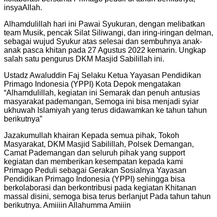
insyaAllah.
Alhamdulillah hari ini Pawai Syukuran, dengan melibatkan
team Musik, pencak Silat Siliwangi, dan iring-iringan delman,
sebagai wujud Syukur atas selesai dan sembuhnya anak-
anak pasca khitan pada 27 Agustus 2022 kemarin. Ungkap
salah satu pengurus DKM Masjid Sabilillah ini.
Ustadz Awaluddin Faj Selaku Ketua Yayasan Pendidikan
Primago Indonesia (YPPI) Kota Depok mengatakan
“Alhamdulillah, kegiatan ini Semarak dan penuh antusias
masyarakat pademangan, Semoga ini bisa menjadi syiar
ukhuwah Islamiyah yang terus didawamkan ke tahun tahun
berikutnya”
Jazakumullah khairan Kepada semua pihak, Tokoh
Masyarakat, DKM Masjid Sabilillah, Polsek Demangan,
Camat Pademangan dan seluruh pihak yang support
kegiatan dan memberikan kesempatan kepada kami
Primago Peduli sebagai Gerakan Sosialnya Yayasan
Pendidikan Primago Indonesia (YPPI) sehingga bisa
berkolaborasi dan berkontribusi pada kegiatan Khitanan
massal disini, semoga bisa terus berlanjut Pada tahun tahun
berikutnya. Amiiiin Allahumma Amiiin