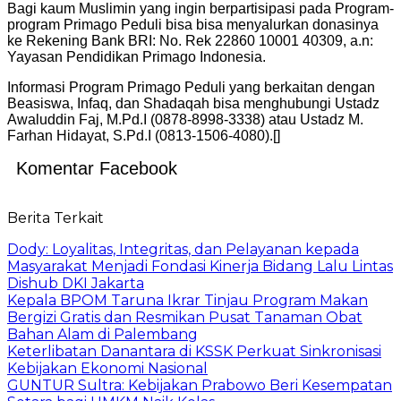
Bagi kaum Muslimin yang ingin berpartisipasi pada Program-
program Primago Peduli bisa bisa menyalurkan donasinya
ke Rekening Bank BRI: No. Rek 22860 10001 40309, a.n:
Yayasan Pendidikan Primago Indonesia.
Informasi Program Primago Peduli yang berkaitan dengan
Beasiswa, Infaq, dan Shadaqah bisa menghubungi Ustadz
Awaluddin Faj, M.Pd.I (0878-8998-3338) atau Ustadz M.
Farhan Hidayat, S.Pd.I (0813-1506-4080).[]
Komentar Facebook
Berita Terkait
Dody: Loyalitas, Integritas, dan Pelayanan kepada
Masyarakat Menjadi Fondasi Kinerja Bidang Lalu Lintas
Dishub DKI Jakarta
Kepala BPOM Taruna Ikrar Tinjau Program Makan
Bergizi Gratis dan Resmikan Pusat Tanaman Obat
Bahan Alam di Palembang
Keterlibatan Danantara di KSSK Perkuat Sinkronisasi
Kebijakan Ekonomi Nasional
GUNTUR Sultra: Kebijakan Prabowo Beri Kesempatan