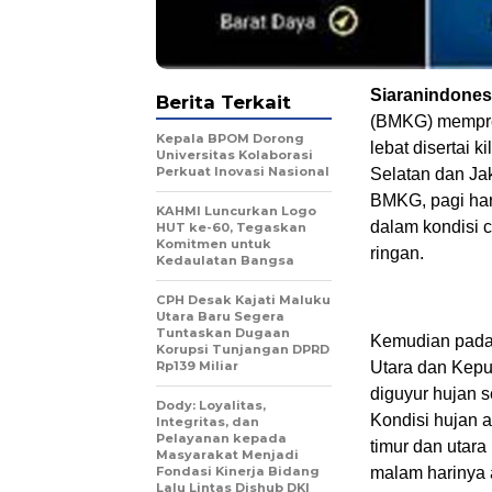
Siaranindones
Berita Terkait
(BMKG) mempred
Kepala BPOM Dorong
lebat disertai ki
Universitas Kolaborasi
Perkuat Inovasi Nasional
Selatan dan Jak
BMKG, pagi hari
KAHMI Luncurkan Logo
dalam kondisi 
HUT ke-60, Tegaskan
Komitmen untuk
ringan.
Kedaulatan Bangsa
CPH Desak Kajati Maluku
Utara Baru Segera
Tuntaskan Dugaan
Kemudian pada s
Korupsi Tunjangan DPRD
Rp139 Miliar
Utara dan Kepul
diguyur hujan s
Dody: Loyalitas,
Kondisi hujan a
Integritas, dan
Pelayanan kepada
timur dan utar
Masyarakat Menjadi
Fondasi Kinerja Bidang
malam harinya 
Lalu Lintas Dishub DKI