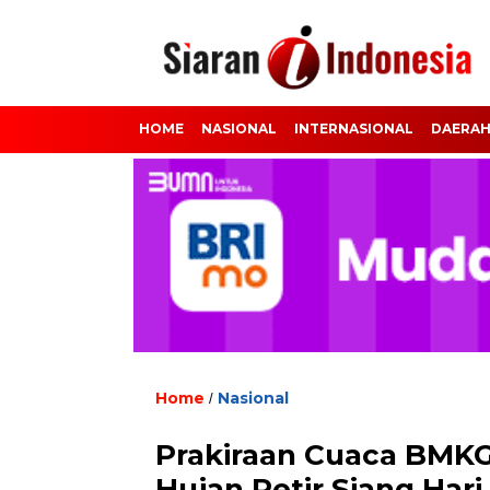
HOME
NASIONAL
INTERNASIONAL
DAERA
Home
Nasional
/
Prakiraan Cuaca BMKG
Hujan Petir Siang Hari 