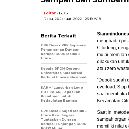
Editor
- Editor
Rabu, 26 Januari 2022 - 23:19 WIB
Siaranindones
Berita Terkait
menghadiri pel
CPH Desak KPK Supervisi
Cilodong, deng
Penanganan Dugaan
Korupsi DPRD Maluku
mulai memilah 
Utara
dilakukan untu
atau zero waste 
Kepala BPOM Dorong
Universitas Kolaborasi
Perkuat Inovasi Nasional
“Depok sudah 
overload. Stop
KAHMI Luncurkan Logo
HUT ke-60, Tegaskan
saat membuka k
Komitmen untuk
Kecamatan Cilo
Kedaulatan Bangsa
CPH Desak Kajati Maluku
Saat ini metod
Utara Baru Segera
sampah organik
Tuntaskan Dugaan
Korupsi Tunjangan DPRD
memiliki nilai
Rp139 Miliar