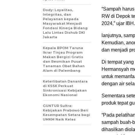
“Sampah harus h
Dody: Loyalitas,
Integritas, dan
RW di Depok te
Pelayanan kepada
2024,” ujar IBH.
Masyarakat Menjadi
Fondasi Kinerja Bidang
Lalu Lintas Dishub DKI
lanjutnya, sam
Jakarta
Kemudian, anorg
Kepala BPOM Taruna
dan menjadi pro
Ikrar Tinjau Program
Makan Bergizi Gratis
dan Resmikan Pusat
Di tempat yan
Tanaman Obat Bahan
Hermansyah men
Alam di Palembang
untuk memanfaa
Keterlibatan Danantara
dengan air sela
di KSSK Perkuat
Sinkronisasi Kebijakan
Ekonomi Nasional
Sementara sete
produk tepat gu
GUNTUR Sultra:
Kebijakan Prabowo Beri
“Pada pelatihan
Kesempatan Setara bagi
UMKM Naik Kelas
sampah buah-bu
dihasilkan diol