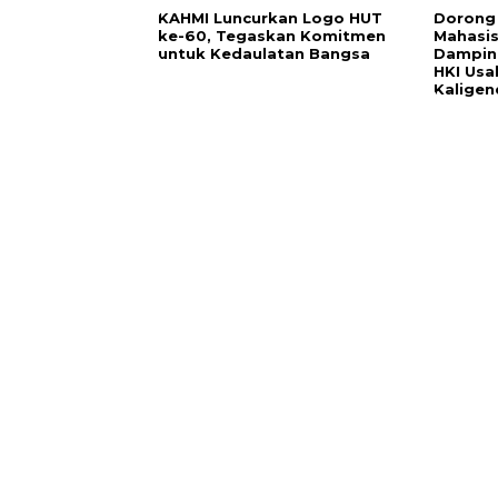
KAHMI Luncurkan Logo HUT
Dorong 
ke-60, Tegaskan Komitmen
Mahasi
untuk Kedaulatan Bangsa
Damping
HKI Usa
Kaligen