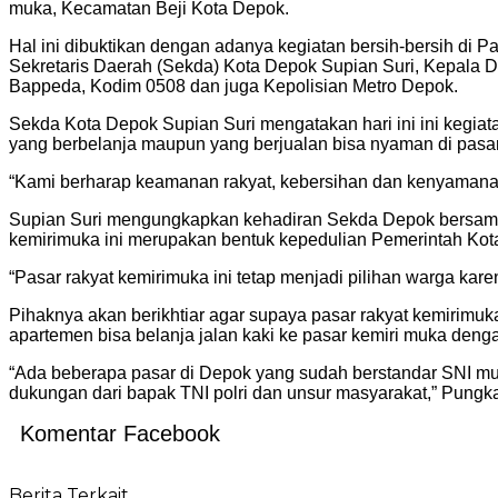
muka, Kecamatan Beji Kota Depok.
Hal ini dibuktikan dengan adanya kegiatan bersih-bersih di 
Sekretaris Daerah (Sekda) Kota Depok Supian Suri, Kepala 
Bappeda, Kodim 0508 dan juga Kepolisian Metro Depok.
Sekda Kota Depok Supian Suri mengatakan hari ini ini kegiat
yang berbelanja maupun yang berjualan bisa nyaman di pasar
“Kami berharap keamanan rakyat, kebersihan dan kenyamanan s
Supian Suri mengungkapkan kehadiran Sekda Depok bersama O
kemirimuka ini merupakan bentuk kepedulian Pemerintah Kot
“Pasar rakyat kemirimuka ini tetap menjadi pilihan warga kar
Pihaknya akan berikhtiar agar supaya pasar rakyat kemirimuk
apartemen bisa belanja jalan kaki ke pasar kemiri muka den
“Ada beberapa pasar di Depok yang sudah berstandar SNI 
dukungan dari bapak TNI polri dan unsur masyarakat,” Pungka
Komentar Facebook
Berita Terkait