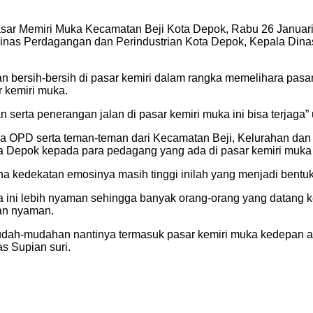
Pasar Memiri Muka Kecamatan Beji Kota Depok, Rabu 26 Januari 
Dinas Perdagangan dan Perindustrian Kota Depok, Kepala Dina
an bersih-bersih di pasar kemiri dalam rangka memelihara pasa
 kemiri muka.
erta penerangan jalan di pasar kemiri muka ini bisa terjaga”
PD serta teman-teman dari Kecamatan Beji, Kelurahan dan TNI
a Depok kepada para pedagang yang ada di pasar kemiri muka 
ena kedekatan emosinya masih tinggi inilah yang menjadi bentuk
a ini lebih nyaman sehingga banyak orang-orang yang datang ke
gan nyaman.
mudah-mudahan nantinya termasuk pasar kemiri muka kedepan
s Supian suri.