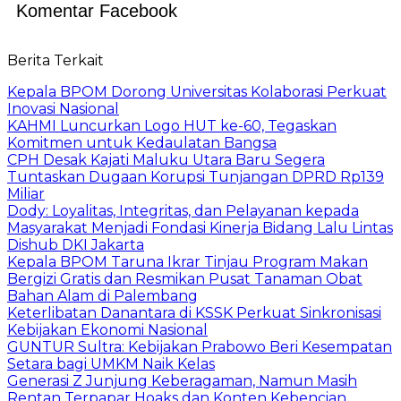
Komentar Facebook
Berita Terkait
Kepala BPOM Dorong Universitas Kolaborasi Perkuat
Inovasi Nasional
KAHMI Luncurkan Logo HUT ke-60, Tegaskan
Komitmen untuk Kedaulatan Bangsa
CPH Desak Kajati Maluku Utara Baru Segera
Tuntaskan Dugaan Korupsi Tunjangan DPRD Rp139
Miliar
Dody: Loyalitas, Integritas, dan Pelayanan kepada
Masyarakat Menjadi Fondasi Kinerja Bidang Lalu Lintas
Dishub DKI Jakarta
Kepala BPOM Taruna Ikrar Tinjau Program Makan
Bergizi Gratis dan Resmikan Pusat Tanaman Obat
Bahan Alam di Palembang
Keterlibatan Danantara di KSSK Perkuat Sinkronisasi
Kebijakan Ekonomi Nasional
GUNTUR Sultra: Kebijakan Prabowo Beri Kesempatan
Setara bagi UMKM Naik Kelas
Generasi Z Junjung Keberagaman, Namun Masih
Rentan Terpapar Hoaks dan Konten Kebencian