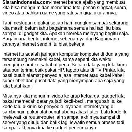
Siaranindonesia.com-
Internet benda ajaib yang membuat
kita bisa mengirim dan menerima foto, pesan singkat, suara,
video atau bahkan game yang ratusan giga ukurannya.
Tapi meskipun dipakai setiap hari mungkin sampai sekarang
kita masih belum tahu bagaimana semua hal tadi itu bisa
sampai di gadget kita. Apakah mereka melayang begitu saja.
Bagaimana bentuk internet sebenarnya dan Bagaimana
caranya internet sendiri itu bisa bekerja
Internet itu adalah jaringan komputer komputer di dunia yang
tersambung memakai kabel, sama seperti kita waktu
mengirim surat ke sahabat pena. Setiap data yang kita kirim
ataupun terima baik pakai HP, laptop atau di TV Pintar, kita
pasti butuh alamat penyedia jasa internet atau kabel kabel
super ribet dan pusat data yang menyimpan apa saja yang
kita butuhkan.
Misalnya kita mengirim video ke grup keluarga, gadget kita
bakal memecah datanya jadi kecil-kecil, mengubah itu ke
kode lalu dikirim ke penyedia layanan internet yang di
sambungin pakai alat penghubung alias flutter. Lalu kode itu
melewati ke router-router lain sampai akhirnya sampai di
server yang dituju dan balik lagi lewatin semua proses tadi
sampai akhirnya tiba ke gadget penerimanya