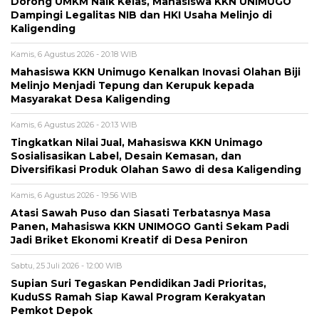
Dorong UMKM Naik Kelas, Mahasiswa KKN UNIMUGO
Dampingi Legalitas NIB dan HKI Usaha Melinjo di
Kaligending
Kamis, 6 Agustus 2026 - 20:18 WIB
Mahasiswa KKN Unimugo Kenalkan Inovasi Olahan Biji
Melinjo Menjadi Tepung dan Kerupuk kepada
Masyarakat Desa Kaligending
Kamis, 6 Agustus 2026 - 20:13 WIB
Tingkatkan Nilai Jual, Mahasiswa KKN Unimago
Sosialisasikan Label, Desain Kemasan, dan
Diversifikasi Produk Olahan Sawo di desa Kaligending
Kamis, 6 Agustus 2026 - 19:56 WIB
Atasi Sawah Puso dan Siasati Terbatasnya Masa
Panen, Mahasiswa KKN UNIMOGO Ganti Sekam Padi
Jadi Briket Ekonomi Kreatif di Desa Peniron
Sabtu, 25 Juli 2026 - 12:00 WIB
Supian Suri Tegaskan Pendidikan Jadi Prioritas,
KuduSS Ramah Siap Kawal Program Kerakyatan
Pemkot Depok