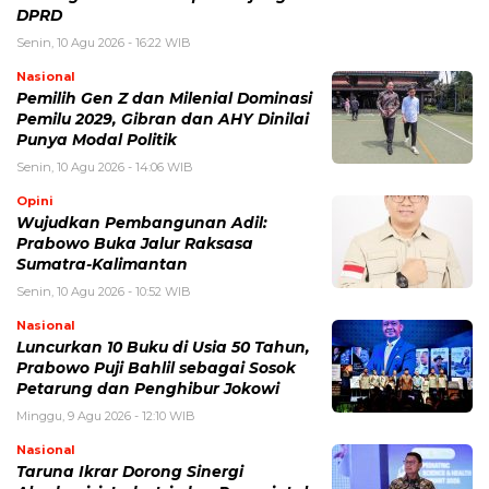
DPRD
Senin, 10 Agu 2026 - 16:22 WIB
Nasional
Pemilih Gen Z dan Milenial Dominasi
Pemilu 2029, Gibran dan AHY Dinilai
Punya Modal Politik
Senin, 10 Agu 2026 - 14:06 WIB
Opini
Wujudkan Pembangunan Adil:
Prabowo Buka Jalur Raksasa
Sumatra-Kalimantan
Senin, 10 Agu 2026 - 10:52 WIB
Nasional
Luncurkan 10 Buku di Usia 50 Tahun,
Prabowo Puji Bahlil sebagai Sosok
Petarung dan Penghibur Jokowi
Minggu, 9 Agu 2026 - 12:10 WIB
Nasional
Taruna Ikrar Dorong Sinergi