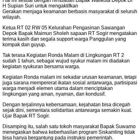
Hal ini sesuai dengan himbauan Bapak Walikota Depok Dr
H Supian Suri untuk mengaktifkan
Gerakan menjaga keamanan berbasis masyarakat di seluruh
wilayah.
Ketua RT 02 RW 05 Kelurahan Pengasinan Sawangan
Depok Bapak Maimun Sholeh sapaan RT Sogir mengatakan
terima kasih dan segala support warga Panggulan yang
kompak dan guyup.
Tak terasa Kegiatan Ronda Malam di Lingkungan RT 2
sudah 1 tahun, sebagai wujud syukur malam ini diadakan
kegiatan syukuran bersama warga.
Kegiatan Ronda malam ini sekadar urusan keamanan, tetapi
juga sarana mempererat ikatan sosial antarwarga, partisipasi
warga menjadi elemen utama dalam menciptakan
lingkungan yang aman, nyaman, dan kondusif.
Dengan terjalinnya kebersamaan, kejahatan bisa dicegah
sejak dini, sementara solidaritas antarwarga semakin kuat.
Ujar Bapak RT Sogir.
Disamping itu, salah satu tokoh masyarakat Bapak Suwarno
menegaskan bahwa keberhasilan program Siskamling tidak
bisa hanya bergantung pada instruksi pemerintah.