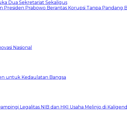
a Dua Sekretariat Sekaligus
n Presiden Prabowo Berantas Korupsi Tanpa Pandang 
ovasi Nasional
en untuk Kedaulatan Bangsa
ingi Legalitas NIB dan HKI Usaha Melinjo di Kaligen