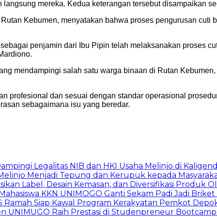
langsung mereka. Kedua keterangan tersebut disampaikan seca
n Rutan Kebumen, menyatakan bahwa proses pengurusan cuti be
ebagai penjamin dari Ibu Pipin telah melaksanakan proses cuti
Mardiono.
rm yang mendampingi salah satu warga binaan di Rutan Kebume
alan profesional dan sesuai dengan standar operasional pros
rasan sebagaimana isu yang beredar.
ingi Legalitas NIB dan HKI Usaha Melinjo di Kaligen
 Melinjo Menjadi Tepung dan Kerupuk kepada Masyarak
asikan Label, Desain Kemasan, dan Diversifikasi Produk 
, Mahasiswa KKN UNIMOGO Ganti Sekam Padi Jadi Briket 
duSS Ramah Siap Kawal Program Kerakyatan Pemkot Depo
men UNIMUGO Raih Prestasi di Studenpreneur Bootcam