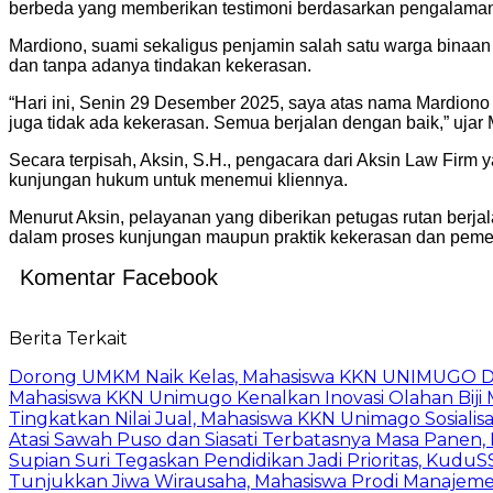
berbeda yang memberikan testimoni berdasarkan pengalaman 
Mardiono, suami sekaligus penjamin salah satu warga binaa
dan tanpa adanya tindakan kekerasan.
“Hari ini, Senin 29 Desember 2025, saya atas nama Mardiono s
juga tidak ada kekerasan. Semua berjalan dengan baik,” ujar 
Secara terpisah, Aksin, S.H., pengacara dari Aksin Law Fi
kunjungan hukum untuk menemui kliennya.
Menurut Aksin, pelayanan yang diberikan petugas rutan berj
dalam proses kunjungan maupun praktik kekerasan dan peme
Komentar Facebook
Berita Terkait
Dorong UMKM Naik Kelas, Mahasiswa KKN UNIMUGO Damp
Mahasiswa KKN Unimugo Kenalkan Inovasi Olahan Biji
Tingkatkan Nilai Jual, Mahasiswa KKN Unimago Sosialis
Atasi Sawah Puso dan Siasati Terbatasnya Masa Panen
Supian Suri Tegaskan Pendidikan Jadi Prioritas, Ku
Tunjukkan Jiwa Wirausaha, Mahasiswa Prodi Manaje