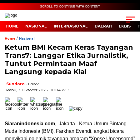
SCROLL TO CONTINUE WITH CONTENT
HOME
NASIONAL
INTERNASIONAL
DAERAH
EKBIS
/
Home
Nasional
Ketum BMI Kecam Keras Tayangan
Trans7: Langgar Etika Jurnalistik,
Tuntut Permintaan Maaf
Langsung kepada Kiai
Sundoro
- Editor
Rabu, 15 Oktober 2025 - 16:04 WIB
Siaranindonesia.com
, Jakarta– Ketua Umum Bintang
Muda Indonesia (BMI), Farkhan Evendi, angkat bicara
menyikapi polemik tayangan program “Xpose Uncensored”