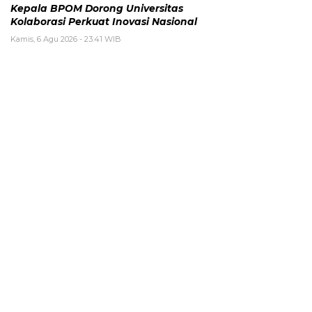
Kepala BPOM Dorong Universitas
Kolaborasi Perkuat Inovasi Nasional
Kamis, 6 Agu 2026 - 23:41 WIB
Nasional
KAHMI Luncurkan Logo HUT ke-60,
Tegaskan Komitmen untuk
Kedaulatan Bangsa
Kamis, 6 Agu 2026 - 23:39 WIB
Daerah
Dorong UMKM Naik Kelas,
Mahasiswa KKN UNIMUGO Dampingi
Legalitas NIB dan HKI Usaha Melinjo
di Kaligending
Kamis, 6 Agu 2026 - 20:32 WIB
WISATA