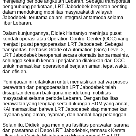
menjelang periode angkutan Lebaran. Sebagai transportasi
penghubung perkotaan, LRT Jabodebek berperan penting
dalam mendukung mobilitas masyarakat di wilayah
Jabodebek, terutama dalam integrasi antarmoda selama
libur Lebaran.
Dalam kunjungannya, Didiek Hartantyo meninjau pusat
kendali operasi atau Operation Control Center (OCC) yang
menjadi pusat pengoperasian LRT Jabodebek. Sebagai
transportasi berbasis Grade of Automation (GoA) Level 3,
LRT Jabodebek beroperasi secara otomatis tanpa masinis,
sehingga seluruh kendali perjalanan dilakukan dari OCC
untuk memastikan operasional berjalan aman, tepat waktu,
dan efisien.
Peninjauan ini dilakukan untuk memastikan bahwa proses
perawatan dan pengoperasian LRT Jabodebek telah
disiapkan dengan baik guna mendukung mobilitas
masyarakat selama periode Lebaran. Dengan fasilitas
perawatan yang lengkap serta dukungan SDM yang andal,
KAI memastikan bahwa LRT Jabodebek siap memberikan
layanan yang aman, nyaman, dan handal bagi pelanggan.
Selain itu, Didiek juga meninjau fasilitas perawatan sarana
dan prasarana di Depo LRT Jabodebek, termasuk Kereta
Ukur atau Vehicle Maintenance Measurement Car LRT