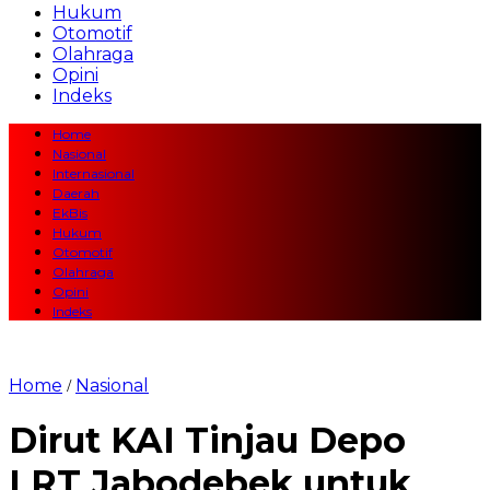
Hukum
Otomotif
Olahraga
Opini
Indeks
Home
Nasional
Internasional
Daerah
EkBis
Hukum
Otomotif
Olahraga
Opini
Indeks
Home
Nasional
/
Dirut KAI Tinjau Depo
LRT Jabodebek untuk