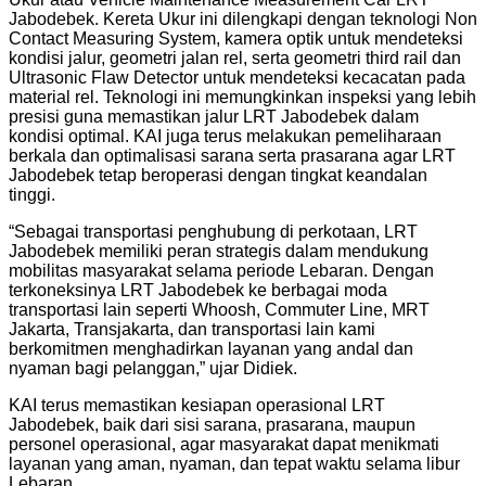
Jabodebek. Kereta Ukur ini dilengkapi dengan teknologi Non
Contact Measuring System, kamera optik untuk mendeteksi
kondisi jalur, geometri jalan rel, serta geometri third rail dan
Ultrasonic Flaw Detector untuk mendeteksi kecacatan pada
material rel. Teknologi ini memungkinkan inspeksi yang lebih
presisi guna memastikan jalur LRT Jabodebek dalam
kondisi optimal. KAI juga terus melakukan pemeliharaan
berkala dan optimalisasi sarana serta prasarana agar LRT
Jabodebek tetap beroperasi dengan tingkat keandalan
tinggi.
“Sebagai transportasi penghubung di perkotaan, LRT
Jabodebek memiliki peran strategis dalam mendukung
mobilitas masyarakat selama periode Lebaran. Dengan
terkoneksinya LRT Jabodebek ke berbagai moda
transportasi lain seperti Whoosh, Commuter Line, MRT
Jakarta, Transjakarta, dan transportasi lain kami
berkomitmen menghadirkan layanan yang andal dan
nyaman bagi pelanggan,” ujar Didiek.
KAI terus memastikan kesiapan operasional LRT
Jabodebek, baik dari sisi sarana, prasarana, maupun
personel operasional, agar masyarakat dapat menikmati
layanan yang aman, nyaman, dan tepat waktu selama libur
Lebaran.