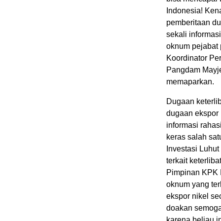
Indonesia! Kena
pemberitaan dug
sekali informas
oknum pejabat 
Koordinator Pe
Pangdam Mayje
memaparkan.
Dugaan keterlib
dugaan ekspor 
informasi rah
keras salah sat
Investasi Luhu
terkait keterl
Pimpinan KPK F
oknum yang ter
ekspor nikel se
doakan semoga 
karena beliau i