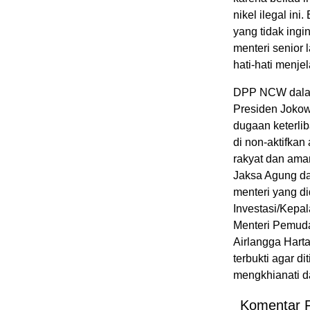
nikel ilegal ini
yang tidak ingi
menteri senior 
hati-hati menje
DPP NCW dalam
Presiden Jokow
dugaan keterlib
di non-aktifkan
rakyat dan ama
Jaksa Agung da
menteri yang d
Investasi/Kepal
Menteri Pemuda
Airlangga Harta
terbukti agar d
mengkhianati da
Komentar 