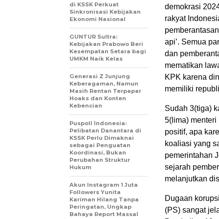
di KSSK Perkuat
demokrasi 2024
Sinkronisasi Kebijakan
rakyat Indones
Ekonomi Nasional
pemberantasan 
GUNTUR Sultra:
api’. Semua pa
Kebijakan Prabowo Beri
Kesempatan Setara bagi
dan pemberanta
UMKM Naik Kelas
mematikan lawa
Generasi Z Junjung
KPK karena din
Keberagaman, Namun
memiliki republ
Masih Rentan Terpapar
Hoaks dan Konten
Kebencian
Sudah 3(tiga)
5(lima) menteri
Puspoll Indonesia:
Pelibatan Danantara di
positif, apa ka
KSSK Perlu Dimaknai
koaliasi yang 
sebagai Penguatan
Koordinasi, Bukan
pemerintahan J
Perubahan Struktur
sejarah pembera
Hukum
melanjutkan dis
Akun Instagram 1 Juta
Followers Yunita
Dugaan korupsi
Kariman Hilang Tanpa
Peringatan, Ungkap
(PS) sangat jel
Bahaya Report Massal