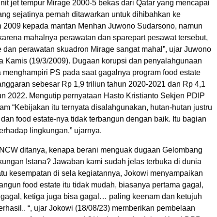
nit jet tempur Mirage 2000-5 bekas dari Qatar yang mencapai
yang sejatinya pernah ditawarkan untuk dihibahkan ke
un 2009 kepada mantan Menhan Juwono Sudarsono, namun
 karena mahalnya perawatan dan sparepart pesawat tersebut,
e dan perawatan skuadron Mirage sangat mahal”, ujar Juwono
 Kamis (19/3/2009). Dugaan korupsi dan penyalahgunaan
menghampiri PS pada saat gagalnya program food estate
nggaran sebesar Rp 1,9 triliun tahun 2020-2021 dan Rp 4,1
hun 2022. Mengutip pernyataan Hasto Kristianto Sekjen PDIP
lam “Kebijakan itu ternyata disalahgunakan, hutan-hutan justru
 dan food estate-nya tidak terbangun dengan baik. Itu bagian
terhadap lingkungan,” ujarnya.
 NCW ditanya, kenapa berani menguak dugaan Gelombang
gkungan Istana? Jawaban kami sudah jelas terbuka di dunia
tu kesempatan di sela kegiatannya, Jokowi menyampaikan
ngun food estate itu tidak mudah, biasanya pertama gagal,
 gagal, ketiga juga bisa gagal… paling keenam dan ketujuh
rhasil.. “, ujar Jokowi (18/08/23) memberikan pembelaan