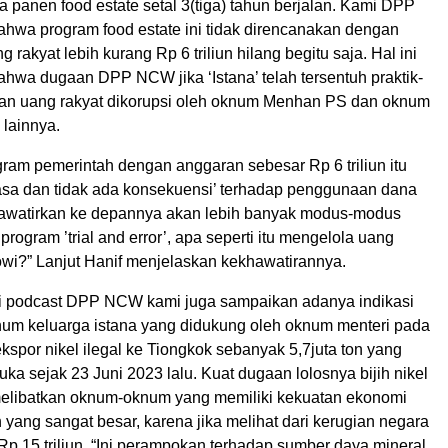
 panen food estate setal 3(tiga) tahun berjalan. Kami DPP
hwa program food estate ini tidak direncanakan dengan
 rakyat lebih kurang Rp 6 triliun hilang begitu saja. Hal ini
hwa dugaan DPP NCW jika ‘Istana’ telah tersentuh praktik-
ran uang rakyat dikorupsi oleh oknum Menhan PS dan oknum
 lainnya.
gram pemerintah dengan anggaran sebesar Rp 6 triliun itu
iasa dan tidak ada konsekuensi’ terhadap penggunaan dana
awatirkan ke depannya akan lebih banyak modus-modus
program ’trial and error’, apa seperti itu mengelola uang
owi?” Lanjut Hanif menjelaskan kekhawatirannya.
ui podcast DPP NCW kami juga sampaikan adanya indikasi
knum keluarga istana yang didukung oleh oknum menteri pada
spor nikel ilegal ke Tiongkok sebanyak 5,7juta ton yang
 sejak 23 Juni 2023 lalu. Kuat dugaan lolosnya bijih nikel
i melibatkan oknum-oknum yang memiliki kekuatan ekonomi
yang sangat besar, karena jika melihat dari kerugian negara
p 15 triliun. “Ini perampokan terhadap sumber daya mineral