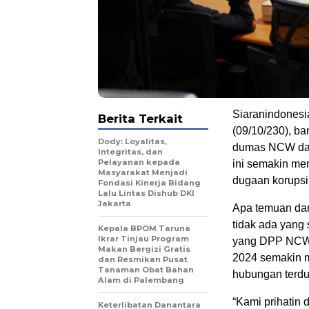
Siaranindones
Berita Terkait
(09/10/230), b
Dody: Loyalitas,
dumas NCW dari
Integritas, dan
Pelayanan kepada
ini semakin me
Masyarakat Menjadi
dugaan korupsi
Fondasi Kinerja Bidang
Lalu Lintas Dishub DKI
Jakarta
Apa temuan da
tidak ada yang 
Kepala BPOM Taruna
Ikrar Tinjau Program
yang DPP NCW 
Makan Bergizi Gratis
2024 semakin me
dan Resmikan Pusat
Tanaman Obat Bahan
hubungan terdug
Alam di Palembang
“Kami prihatin 
Keterlibatan Danantara