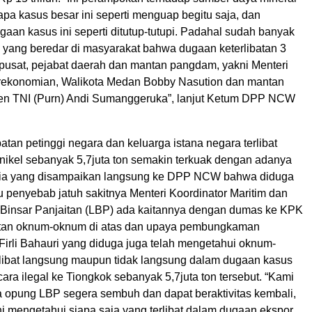
pa kasus besar ini seperti menguap begitu saja, dan
aan kasus ini seperti ditutup-tutupi. Padahal sudah banyak
i yang beredar di masyarakat bahwa dugaan keterlibatan 3
pusat, pejabat daerah dan mantan pangdam, yakni Menteri
rekonomian, Walikota Medan Bobby Nasution dan mantan
n TNI (Purn) Andi Sumanggeruka”, lanjut Ketum DPP NCW
atan petinggi negara dan keluarga istana negara terlibat
nikel sebanyak 5,7juta ton semakin terkuak dengan adanya
asia yang disampaikan langsung ke DPP NCW bahwa diduga
u penyebab jatuh sakitnya Menteri Koordinator Maritim dan
t Binsar Panjaitan (LBP) ada kaitannya dengan dumas ke KPK
ibatan oknum-oknum di atas dan upaya pembungkaman
irli Bahauri yang diduga juga telah mengetahui oknum-
libat langsung maupun tidak langsung dalam dugaan kasus
cara ilegal ke Tiongkok sebanyak 5,7juta ton tersebut. “Kami
opung LBP segera sembuh dan dapat beraktivitas kembali,
ni mengetahui siapa saja yang terlibat dalam dugaan ekspor