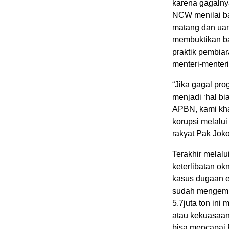
karena gagalnya
NCW menilai ba
matang dan uang
membuktikan ba
praktik pembia
menteri-menteri
“Jika gagal pro
menjadi ‘hal b
APBN, kami kh
korupsi melalui 
rakyat Pak Jok
Terakhir melal
keterlibatan o
kasus dugaan ek
sudah mengemuka
5,7juta ton in
atau kekuasaan 
bisa mencapai R