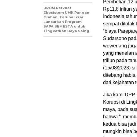
Pembelian 12 u
BPOM Perkuat
Rp11,8 triliun 
Ekosistem UMK Pangan
Indonesia tah
Olahan, Taruna Ikrar
Luncurkan Program
sempat ditolak
SAPA SEMESTA untuk
“biaya Parepar
Tingkatkan Daya Saing
Sudarsono pada
wewenang juga 
yang menelan a
triliun pada ta
(15/08/2023) si
ditebang habis,
dari kejahatan 
Jika kami DPP
Korupsi di Lin
maya, pada sua
bahwa “..memba
kedua bisa jadi
mungkin bisa be