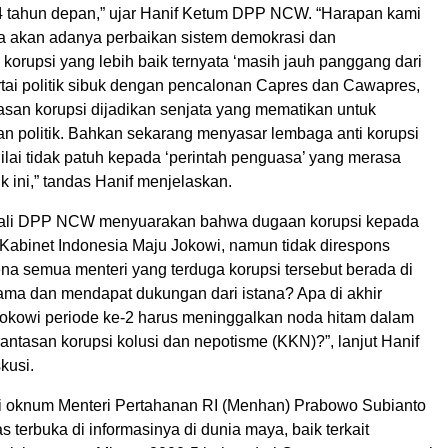
 tahun depan,” ujar Hanif Ketum DPP NCW. “Harapan kami
ia akan adanya perbaikan sistem demokrasi dan
korupsi yang lebih baik ternyata ‘masih jauh panggang dari
rtai politik sibuk dengan pencalonan Capres dan Cawapres,
san korupsi dijadikan senjata yang mematikan untuk
n politik. Bahkan sekarang menyasar lembaga anti korupsi
ilai tidak patuh kepada ‘perintah penguasa’ yang merasa
ik ini,” tandas Hanif menjelaskan.
 kali DPP NCW menyuarakan bahwa dugaan korupsi kepada
 Kabinet Indonesia Maju Jokowi, namun tidak direspons
rena semua menteri yang terduga korupsi tersebut berada di
sama dan mendapat dukungan dari istana? Apa di akhir
okowi periode ke-2 harus meninggalkan noda hitam dalam
ntasan korupsi kolusi dan nepotisme (KKN)?”, lanjut Hanif
kusi.
 oknum Menteri Pertahanan RI (Menhan) Prabowo Subianto
as terbuka di informasinya di dunia maya, baik terkait