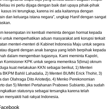
. Beliau ini perlu dijaga dengan baik dari upaya pihak-pihak
n kasus ini terungkap, karena ini ada kaitannya dengan
lain dan keluarga istana negara”, ungkap Hanif dengan sangat
laskan.
 kesempatan ini kembali meminta dengan hormat kepada
i untuk memperhatikan aduan masyarakat anti korupsi terkait
atan menteri-menteri di Kabinet Indonesia Maju untuk segera
 atau diganti dengan anak bangsa yang lebih berpihak kepada
nah dalam mengemban tugasnya. Kami meminta Kapolri,
n Komisioner KPK untuk segera memeriksa 5(lima) oknum
iduga kuat melakukan KKN sebagai berikut, 1) Menteri
a BKPM Bahlil Lahadalia, 2) Menteri BUMN Erick Thohir, 3)
 dan Olahraga Dito Ariotedjo, 4) Menko Perekonomian
rto dan 5) Menteri Pertahanan Prabowo Subianto, jika sudah
itingkatkan statusnya sebagai tersangka karena telah
n menyakiti hati rakyat Indonesia.
Facebook