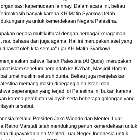
 organisasi kepemudaan lainnay. Dalam acara ini, beliau
rimakasih banyak karena KH Matin Syarkowi telah
dukungannya untuk kemerdekaan Negara Palestina.
upakan negara multikultural dengan berbagai keragaman
u, ras, bahasa dan juga agama. Hal ini merupakan aset yang
n dirawat oleh kita semua” ujar KH Matin Syarkowi.
a menjelaskan bahwa Tanah Palestina (Al Quds) merupakan
 Umat islam sebelum berpindah ke Ka’bah, Masjidil Haram
ibat umat muslim seluruh dunia. Beliau juga menjelaskan
 Palestina memang masih dipegang oleh Israel dan
wa peperangan yang terjadi di Palestina ini bukan karena
an karena perebutan wilayah serta beberapa golongan yang
ilayah tersebut.
onesia melalui Presiden Joko Widodo dan Menteri Luar
ia Retno Marsudi telah mendukung penuh kemerdekaan untuk
elah diupayakan oleh Menteri Luar Negeri Indonesia untuk