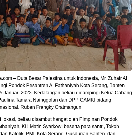
.com – Duta Besar Palestina untuk Indonesia, Mr. Zuhair Al
gi Pondok Pesantren Al Fathaniyah Kota Serang, Banten
5 Januari 2023. Kedatangan beliau didampingi Ketua Cabang
Paulina Tamara Nainggolan dan DPP GAMKI bidang
nasional, Ruben Frangky Oratmangun.
 lokasi, beliau disambut hangat oleh Pimpinan Pondok
thaniyah, KH Matin Syarkowi beserta para santri, Tokoh
dan Katolik, PMII Kota Serang, Gusdurian Banten, dan