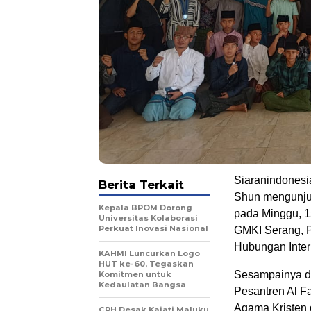
Siaranindonesia
Berita Terkait
Shun mengunjun
Kepala BPOM Dorong
pada Minggu, 1
Universitas Kolaborasi
Perkuat Inovasi Nasional
GMKI Serang, 
Hubungan Inter
KAHMI Luncurkan Logo
HUT ke-60, Tegaskan
Sesampainya di
Komitmen untuk
Kedaulatan Bangsa
Pesantren Al Fa
Agama Kristen 
CPH Desak Kajati Maluku