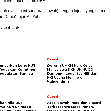
al tersebut di forum PBB.
guh nya kita ini saudara (ikhwah) dengan tujuan yang sama
n Dunia” -ujar Mr. Zuhair.
Facebook
l
Daerah
Luncurkan Logo HUT
Dorong UMKM Naik Kelas,
 Tegaskan Komitmen
Mahasiswa KKN UNIMUGO
Kedaulatan Bangsa
Dampingi Legalitas NIB dan
HKI Usaha Melinjo di
Kaligending
Daerah
an Nilai Jual,
Atasi Sawah Puso dan Siasati
swa KKN Unimago
Terbatasnya Masa Panen,
sasikan Label, Desain
Mahasiswa KKN UNIMOGO