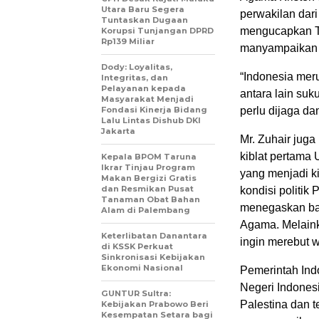
Utara Baru Segera
perwakilan dari
Tuntaskan Dugaan
mengucapkan Te
Korupsi Tunjangan DPRD
Rp139 Miliar
manyampaikan 
Dody: Loyalitas,
“Indonesia mer
Integritas, dan
Pelayanan kepada
antara lain suk
Masyarakat Menjadi
Fondasi Kinerja Bidang
perlu dijaga da
Lalu Lintas Dishub DKI
Jakarta
Mr. Zuhair jug
kiblat pertama
Kepala BPOM Taruna
Ikrar Tinjau Program
yang menjadi k
Makan Bergizi Gratis
dan Resmikan Pusat
kondisi politik
Tanaman Obat Bahan
menegaskan bah
Alam di Palembang
Agama. Melaink
Keterlibatan Danantara
ingin merebut w
di KSSK Perkuat
Sinkronisasi Kebijakan
Ekonomi Nasional
Pemerintah Ind
Negeri Indones
GUNTUR Sultra:
Palestina dan t
Kebijakan Prabowo Beri
Kesempatan Setara bagi