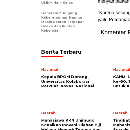
menyampaikan h
UMKM Naik Kelas
“Karena sesung
Generasi Z Junjung
Keberagaman, Namun
yaitu Perdamaia
Masih Rentan Terpapar
Hoaks dan Konten
Kebencian
Komentar 
Berita Terbaru
Nasional
Nasiona
Kepala BPOM Dorong
KAHMI 
Universitas Kolaborasi
ke-60,
Perkuat Inovasi Nasional
untuk 
Daerah
Daerah
Mahasiswa KKN Unimugo
Tingkatk
Kenalkan Inovasi Olahan Biji
Mahasi
Melinjo Menjadi Tepung dan
Sosiali