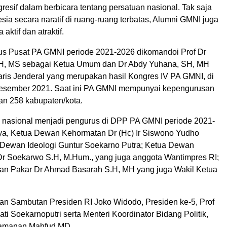
resif dalam berbicara tentang persatuan nasional. Tak saja
ia secara naratif di ruang-ruang terbatas, Alumni GMNI juga
 aktif dan atraktif.
s Pusat PA GMNI periode 2021-2026 dikomandoi Prof Dr
 SH, MS sebagai Ketua Umum dan Dr Abdy Yuhana, SH, MH
aris Jenderal yang merupakan hasil Kongres IV PA GMNI, di
esember 2021. Saat ini PA GMNI mempunyai kepengurusan
dan 258 kabupaten/kota.
 nasional menjadi pengurus di DPP PA GMNI periode 2021-
ya, Ketua Dewan Kehormatan Dr (Hc) Ir Siswono Yudho
Dewan Ideologi Guntur Soekarno Putra; Ketua Dewan
r Soekarwo S.H, M.Hum., yang juga anggota Wantimpres RI;
an Pakar Dr Ahmad Basarah S.H, MH yang juga Wakil Ketua
an Sambutan Presiden RI Joko Widodo, Presiden ke-5, Prof
i Soekarnoputri serta Menteri Koordinator Bidang Politik,
amanan Mahfud MD.