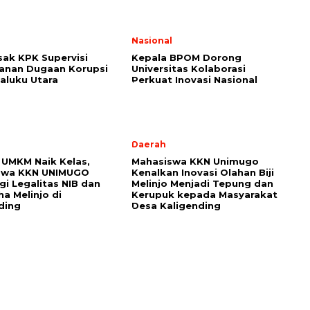
l
Nasional
ak KPK Supervisi
Kepala BPOM Dorong
anan Dugaan Korupsi
Universitas Kolaborasi
aluku Utara
Perkuat Inovasi Nasional
Daerah
UMKM Naik Kelas,
Mahasiswa KKN Unimugo
swa KKN UNIMUGO
Kenalkan Inovasi Olahan Biji
i Legalitas NIB dan
Melinjo Menjadi Tepung dan
ha Melinjo di
Kerupuk kepada Masyarakat
ding
Desa Kaligending