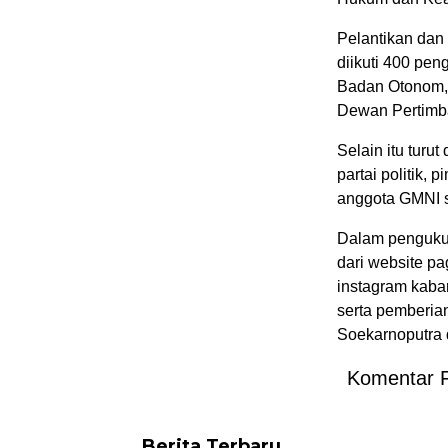
Pelantikan dan
diikuti 400 pe
Badan Otonom,
Dewan Pertimb
Selain itu tur
partai politik,
anggota GMNI s
Dalam pengukuh
dari website pa
instagram kab
serta pemberia
Soekarnoputra 
Komentar 
Berita Terbaru