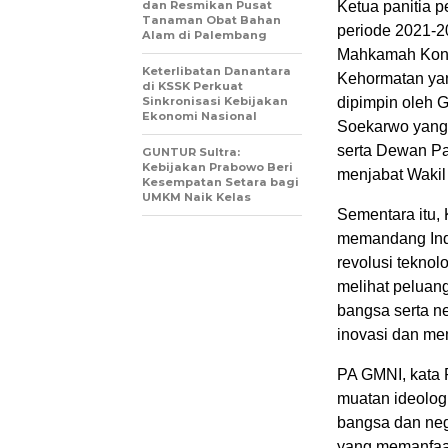
dan Resmikan Pusat
Ketua panitia
Tanaman Obat Bahan
periode 2021-2
Alam di Palembang
Mahkamah Konst
Keterlibatan Danantara
Kehormatan yan
di KSSK Perkuat
Sinkronisasi Kebijakan
dipimpin oleh 
Ekonomi Nasional
Soekarwo yang
serta Dewan Pa
GUNTUR Sultra:
Kebijakan Prabowo Beri
menjabat Wakil
Kesempatan Setara bagi
UMKM Naik Kelas
Sementara itu
memandang Indo
revolusi teknol
melihat peluang
bangsa serta n
inovasi dan me
PA GMNI, kata 
muatan ideolog
bangsa dan neg
yang memanfaat