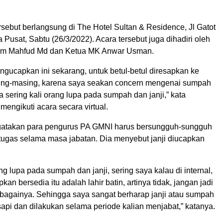
sebut berlangsung di The Hotel Sultan & Residence, Jl Gatot
a Pusat, Sabtu (26/3/2022). Acara tersebut juga dihadiri oleh
m Mahfud Md dan Ketua MK Anwar Usman.
ngucapkan ini sekarang, untuk betul-betul diresapkan ke
ing-masing, karena saya seakan concern mengenai sumpah
na sering kali orang lupa pada sumpah dan janji,” kata
engikuti acara secara virtual.
atakan para pengurus PA GMNI harus bersungguh-sungguh
ugas selama masa jabatan. Dia menyebut janji diucapkan
ang lupa pada sumpah dan janji, sering saya kalau di internal,
an bersedia itu adalah lahir batin, artinya tidak, jangan jadi
ebagainya. Sehingga saya sangat berharap janji atau sumpah
esapi dan dilakukan selama periode kalian menjabat,” katanya.