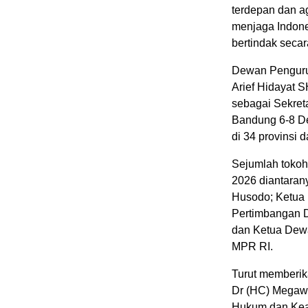
terdepan dan ag
menjaga Indones
bertindak secara
Dewan Penguru
Arief Hidayat
sebagai Sekret
Bandung 6-8 D
di 34 provinsi 
Sejumlah tokoh
2026 diantaran
Husodo; Ketua 
Pertimbangan D
dan Ketua Dew
MPR RI.
Turut memberik
Dr (HC) Megawat
Hukum dan Ke