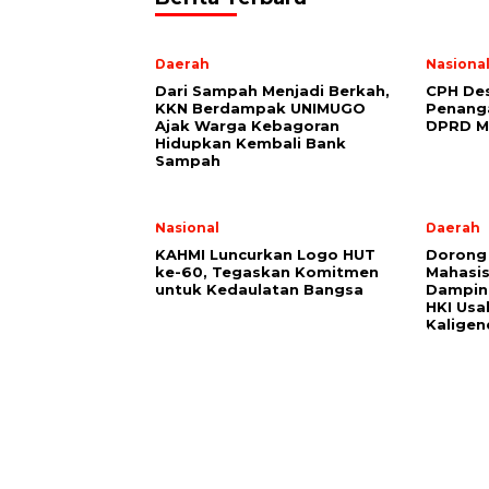
Daerah
Nasiona
Dari Sampah Menjadi Berkah,
CPH Des
KKN Berdampak UNIMUGO
Penang
Ajak Warga Kebagoran
DPRD M
Hidupkan Kembali Bank
Sampah
Nasional
Daerah
KAHMI Luncurkan Logo HUT
Dorong 
ke-60, Tegaskan Komitmen
Mahasi
untuk Kedaulatan Bangsa
Damping
HKI Usa
Kaligen