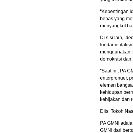
“Kepentingan id
bebas yang men
menyangkut haj
Di sisi lain, i
fundamentalism
menggunakan is
demokrasi dan
“Saat ini, PA G
enterprenuer, p
elemen bangsa 
kehidupan berm
kebijakan dan re
Diisi Tokoh Nas
PA GMNI adalah
GMNI dari berb