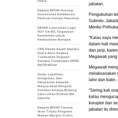
Utara
jabatan.
Kepala BPOM Dorong
Pengukuhan ter
Universitas Kolaborasi
Perkuat Inovasi Nasional
Subroto, Jakart
Menko Polhuka
KAHMI Luncurkan Logo
HUT ke-60, Tegaskan
Komitmen untuk
“Kalau saya me
Kedaulatan Bangsa
dalam hati mas
CPH Desak Kajati Maluku
dan janji, kare
Utara Baru Segera
Megawati yang m
Tuntaskan Dugaan
Korupsi Tunjangan DPRD
Rp139 Miliar
Megawati meng
melaksanakan t
Dody: Loyalitas,
Integritas, dan
lahir dan batin.
Pelayanan kepada
Masyarakat Menjadi
“Sering kali or
Fondasi Kinerja Bidang
Lalu Lintas Dishub DKI
kalau mengucapk
Jakarta
koruptor dan s
Kepala BPOM Taruna
jabatan itu dir
Ikrar Tinjau Program
Makan Bergizi Gratis