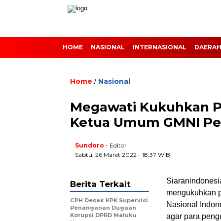
HOME
NASIONAL
INTERNASIONAL
DAERA
Home
Nasional
/
Megawati Kukuhkan Pe
Ketua Umum GMNI Per
Sundoro
- Editor
Sabtu, 26 Maret 2022 - 18:37 WIB
Siaranindones
Berita Terkait
mengukuhkan p
CPH Desak KPK Supervisi
Nasional Indon
Penanganan Dugaan
Korupsi DPRD Maluku
agar para peng