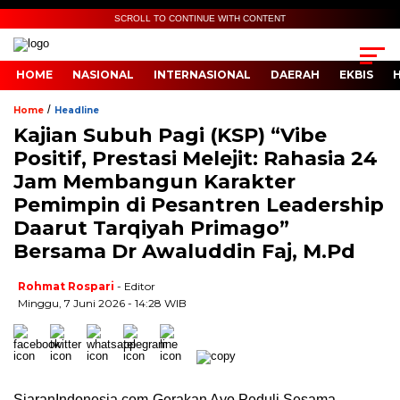
SCROLL TO CONTINUE WITH CONTENT
HOME
NASIONAL
INTERNASIONAL
DAERAH
EKBIS
/
Home
Headline
Kajian Subuh Pagi (KSP) “Vibe
Positif, Prestasi Melejit: Rahasia 24
Jam Membangun Karakter
Pemimpin di Pesantren Leadership
Daarut Tarqiyah Primago”
Bersama Dr Awaluddin Faj, M.Pd
Rohmat Rospari
- Editor
Minggu, 7 Juni 2026 - 14:28 WIB
SiaranIndonesia.com-Gerakan Ayo Peduli Sesama