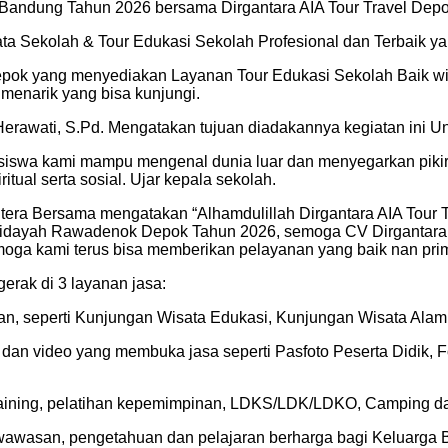
 Bandung Tahun 2026 bersama Dirgantara AIA Tour Travel Depo
ata Sekolah & Tour Edukasi Sekolah Profesional dan Terbaik ya
epok yang menyediakan Layanan Tour Edukasi Sekolah Baik wisat
 menarik yang bisa kunjungi.
awati, S.Pd. Mengatakan tujuan diadakannya kegiatan ini Unt
swa kami mampu mengenal dunia luar dan menyegarkan pikiran d
al serta sosial. Ujar kepala sekolah.
ahtera Bersama mengatakan “Alhamdulillah Dirgantara AIA Tour 
Hidayah Rawadenok Depok Tahun 2026, semoga CV Dirgantara S
moga kami terus bisa memberikan pelayanan yang baik nan pri
erak di 3 layanan jasa:
lanan, seperti Kunjungan Wisata Edukasi, Kunjungan Wisata Al
foto dan video yang membuka jasa seperti Pasfoto Peserta Didi
 Training, pelatihan kepemimpinan, LDKS/LDK/LDKO, Camping da
awasan, pengetahuan dan pelajaran berharga bagi Keluarga 