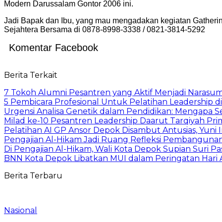
Modern Darussalam Gontor 2006 ini.
Jadi Bapak dan Ibu, yang mau mengadakan kegiatan Gathering
Sejahtera Bersama di 0878-8998-3338 / 0821-3814-5292
Komentar Facebook
Berita Terkait
7 Tokoh Alumni Pesantren yang Aktif Menjadi Narasum
5 Pembicara Profesional Untuk Pelatihan Leadership di
Urgensi Analisa Genetik dalam Pendidikan: Mengapa 
Milad ke-10 Pesantren Leadership Daarut Tarqiyah Pri
Pelatihan AI GP Ansor Depok Disambut Antusias, Yuni 
Pengajian Al-Hikam Jadi Ruang Refleksi Pembangunan,
Di Pengajian Al-Hikam, Wali Kota Depok Supian Suri P
BNN Kota Depok Libatkan MUI dalam Peringatan Hari An
Berita Terbaru
Nasional