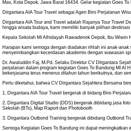
Mas, Kota Depok, Jawa Barat 16434. Gelar kegiatan Goes To
Dirgantara AIA Tour Travel sebagai Agen Biro Perjalanan Wis
Dirgantara AIA Tour and Travel adalah Rajanya Tour Travel D
hingga wisata budaya, kami memiliki banyak pilihan destinasi
Kepala Sekolah MI Alhidayah Rawadenok Depok, Ibu Wiwin Her
Harapan kami semoga dengan diadakan rihlah ini anak-anak si
menyeimbangkan kecerdasan akademis dengan wawasan spiritu
Dr. Awaluddin Faj, M.Pd. Selaku Direktur CV DIrgantara Sej
perjalanan dalam program kegiatan Goes To Bandung MI Al 
bekerjasama terus menerus ditahun tahun berikutnya, dan se
Perlu diketahui, bahwa CV Dirgantara Sejahtera Bersama berg
1. Dirgantara AIA Tour Travel bergerak di bidang Biro Perja
2. ⁠Dirgantara Digital Studio (DDS) bergerak dibidang jasa 
Sekolah (BTs), Map Raport dan Photobooth
3. ⁠Dirgantara Outbond Training bergerak dibidang Outbond
Semoga Kegiatan Goes To Bandung ini dapat meningkatkan w