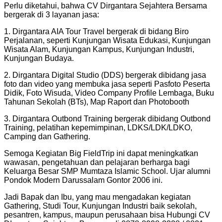
Perlu diketahui, bahwa CV Dirgantara Sejahtera Bersama
bergerak di 3 layanan jasa:
1. Dirgantara AIA Tour Travel bergerak di bidang Biro
Perjalanan, seperti Kunjungan Wisata Edukasi, Kunjungan
Wisata Alam, Kunjungan Kampus, Kunjungan Industri,
Kunjungan Budaya.
2. ⁠Dirgantara Digital Studio (DDS) bergerak dibidang jasa
foto dan video yang membuka jasa seperti Pasfoto Peserta
Didik, Foto Wisuda, Video Company Profile Lembaga, Buku
Tahunan Sekolah (BTs), Map Raport dan Photobooth
3. ⁠Dirgantara Outbond Training bergerak dibidang Outbond
Training, pelatihan kepemimpinan, LDKS/LDK/LDKO,
Camping dan Gathering.
Semoga Kegiatan Big FieldTrip ini dapat meningkatkan
wawasan, pengetahuan dan pelajaran berharga bagi
Keluarga Besar SMP Mumtaza Islamic School. Ujar alumni
Pondok Modern Darussalam Gontor 2006 ini.
Jadi Bapak dan Ibu, yang mau mengadakan kegiatan
Gathering, Studi Tour, Kunjungan Industri baik sekolah,
pesantren, kampus, maupun perusahaan bisa Hubungi CV