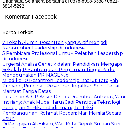
DIrgantara Sejahtera Bersama di 0878-8998-3338 / 0821-
3814-5292
Komentar Facebook
Berita Terkait
7 Tokoh Alumni Pesantren yang Aktif Menjadi
Narasumber Leadership di Indonesia
5 Pembicara Profesional Untuk Pelatihan Leadership
di Indonesia
Urgensi Analisa Genetik dalam Pendidikan: Mengapa
Sekolah, Pesantren, dan Perguruan Tinggi Perlu
Menggunakan PRIMAGEN.id
Milad ke-10 Pesantren Leadership Daarut Tarqiyah
Primago, Pimpinan Pesantren Ingatkan Spirit Tebar
Manfaat Tanpa Batas
Pelatihan AI GP Ansor Depok Disambut Antusias, Yuni
Indriany: Anak Muda Harus Jadi Pencipta Teknologi
Pengajian Al-Hikam Jadi Ruang Refleksi
Pembangunan, Rohmat Rospari: Mari Menilai Secara
Utuh
Di Pengajian Al-Hikam, Wali Kota Depok Supian Suri